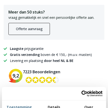
Meer dan 50 stuks?
vraag gemakkelijk en snel een persoonlijke offerte aan.
Offerte aanvraag
Laagste
prijsgarantie
Gratis verzending
boven de € 150,- (m.u.v. masten)
Levering en plaatsing
door heel NL & BE
7223 Beoordelingen
9,2
✪✪✪✪✪
✪✪✪✪✪
Toestemming
Details
Over