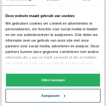
Beschrijving
Specificaties
Deze website maakt gebruik van cookies
Reviews
We gebruiken cookies om content en advertenties te
personaliseren, om functies voor social media te bieden
Beschrijving
en om ons websiteverkeer te analyseren. Ook delen we
informatie over uw gebruik van onze site met onze
De zwarte vlaggenstokknop is geschikt voor een vlaggenstok
partners voor social media, adverteren en analyse. Deze
met een diameter van 30mm. De knop is gemaakt van kunststof
partners kunnen deze gegevens combineren met andere
en bevat een metalen oog aan de onderzijde om de vlag en/of
informatie die u aan ze heeft verstrekt of die ze hebben
wimpel te bevestigen. Deze knop wordt standaard geleverd bij
verzameld op basis van uw gebruik van hun services.
een
zwarte aluminium vlaggenstok
.
Een zwarte knop bij een witte vlaggenstok
Alles toestaan
Standaard leveren wij bij de witte vlaggenstok een oranje knop.
Mocht jij liever een zwarte knop hebben dan kun je deze los
Aanpassen
bestellen. De knop heeft dezelfde diameter en kan ook op een
witte vlaggenstok geplaatst worden.