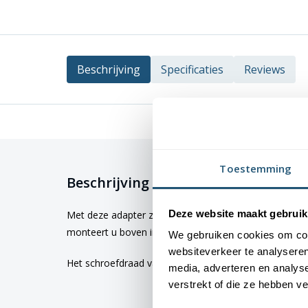
Beschrijving
Specificaties
Reviews
Toestemming
Beschrijving
Deze website maakt gebruik
Met deze adapter zet u de mastknop boven in de vla
monteert u boven in de vlaggenmast en hierop monte
We gebruiken cookies om cont
websiteverkeer te analyseren
Het schroefdraad van deze adapter waarop de mastkn
media, adverteren en analys
verstrekt of die ze hebben v