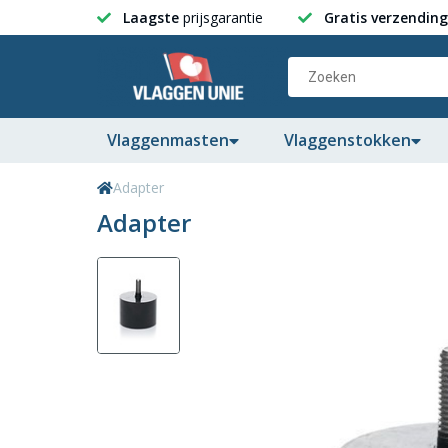
Laagste
prijsgarantie
Gratis verzending
Vlaggenmasten
Vlaggenstokken
Adapter
Adapter