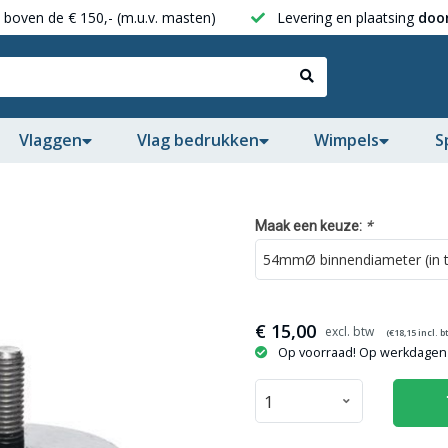
boven de € 150,- (m.u.v. masten)
Levering en plaatsing
door
Vlaggen
Vlag bedrukken
Wimpels
S
*
Maak een keuze:
€
15,00
(€
18,15
incl. b
Op voorraad! Op werkdagen 