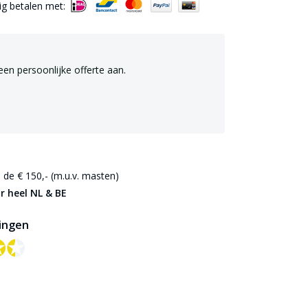
lig betalen met:
een persoonlijke offerte aan.
de € 150,- (m.u.v. masten)
r heel NL & BE
ingen
✪✪
✪✪