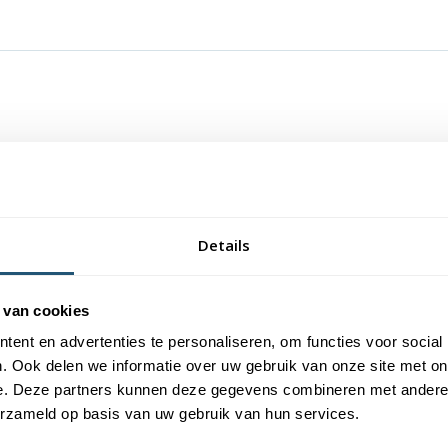
Details
Specificaties
 van cookies
ggenmast vast, deze adapter
ert u de mastknop.
Hoogwaardige kwaliteit
ent en advertenties te personaliseren, om functies voor social
. Ook delen we informatie over uw gebruik van onze site met on
op bevestigd kan worden is m8.
e. Deze partners kunnen deze gegevens combineren met andere i
Lange levensduur
erzameld op basis van uw gebruik van hun services.
Uitvoerig getest