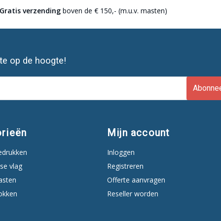
Gratis verzending
boven de € 150,- (m.u.v. masten)
ste op de hoogte!
Abonne
rieën
Mijn account
edrukken
Inloggen
se vlag
Registreren
asten
Offerte aanvragen
okken
Reseller worden