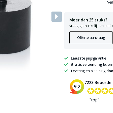
Vei
Meer dan 25 stuks?
vraag gemakkelijk en snel 
Offerte aanvraag
Laagste
prijsgarantie
Gratis verzending
boven 
Levering en plaatsing
doo
7223 Beoordel
9,2
✪✪✪
✪✪✪
"top"