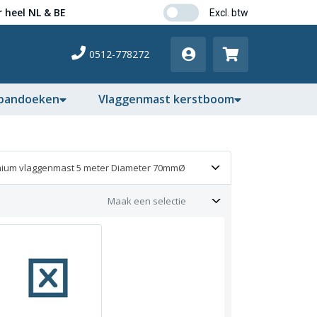
 heel NL & BE
0512-778272
pandoeken
Vlaggenmast kerstboom
nium vlaggenmast 5 meter Diameter 70mmØ
Maak een selectie