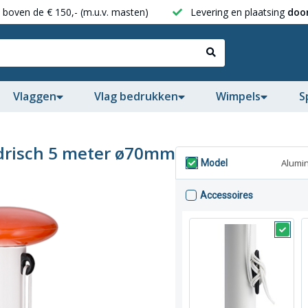
boven de € 150,- (m.u.v. masten)
Levering en plaatsing
door
Vlaggen
Vlag bedrukken
Wimpels
S
drisch 5 meter ø70mm
Alumi
Model
Accessoires