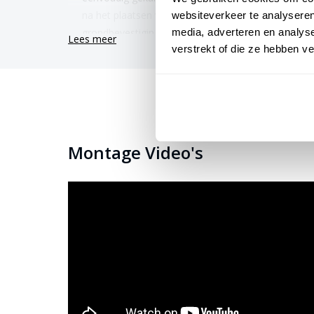
na het plaatsen van het anker nog te stellen. Dit 
websiteverkeer te analyseren
grondbevestiging.
media, adverteren en analys
Lees meer
verstrekt of die ze hebben v
Muurbeugels
– Wanneer de mast tegen een gevel 
gebruik maken van muurbeugels. Minimaal 25% van
te zitten.
Zonder grondbevestiging
– Je dient zelf voor de
Bij de aluminium vlaggenmast 5 meter heb je keuze ui
Montage Video's
geeft de mast een unieke uitstraling die past bij jouw
Plaatsing door ons montageteam
Ons montageteam kan de mast tegen een meerprijs va
plaatsen een vlaggenmast in vaste grond. Dit is een 
klinkers of tegels kunnen de monteurs verwijderen. D
op om de plaatsingsdatum af te stemmen. Uiteraard ku
Bekijk hier onze
instructievideo’s
.