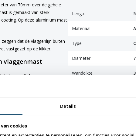
ameter van 70mm over de gehele
 mast is gemaakt van sterk
Lengte
5
e coating. Op deze aluminium mast
Materiaal
A
 zeggen dat de vlaggenlijn buiten
Type
C
dt vastgezet op de kikker.
Diameter
m vlaggenmast
Wanddikte
b je keuze uit de
t bij jouw situatie.
Garantie
5
laatst. Houdt hier rekening mee
Details
tst en steekt ca. 60 cm boven de
 van cookies
e grond bevestigd. De mast kan
lanker de mogelijkheid om de mast
ent en advertenties te personaliseren, om functies voor social