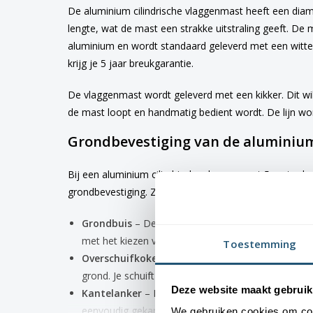
De aluminium cilindrische vlaggenmast heeft een di
lengte, wat de mast een strakke uitstraling geeft. De
aluminium en wordt standaard geleverd met een witt
krijg je 5 jaar breukgarantie.
De vlaggenmast wordt geleverd met een kikker. Dit wil
de mast loopt en handmatig bedient wordt. De lijn wor
Grondbevestiging van de aluminiu
Bij een aluminium cilindrische vlaggenmast 5 meter he
grondbevestiging. Zo kun jij kiezen wat het best aanslui
Grondbuis
– Deze wordt ca. 80 cm in de grond gep
met het kiezen van de juiste lengte mast.
Toestemming
Overschuifkoker
– Deze wordt in de grond geplaa
grond. Je schuift de mast hier overheen.
Deze website maakt gebruik
Kantelanker
– Deze wordt met 3 draadeinden in d
eenvoudig gekanteld worden. Ook biedt een kante
We gebruiken cookies om cont