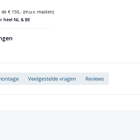
de € 150,- (m.u.v. masten)
r heel NL & BE
ingen
 montage
Veelgestelde vragen
Reviews