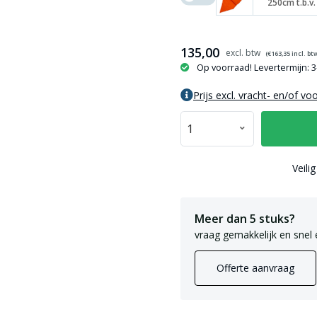
250cm t.b.v
135,00
(€
163,35
incl. bt
Op voorraad! Levertermijn: 
Prijs excl. vracht- en/of vo
Veili
Meer dan 5 stuks?
vraag gemakkelijk en snel 
Offerte aanvraag