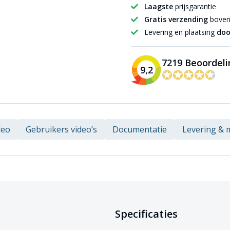
Laagste
prijsgarantie
Gratis verzending
boven 
Levering en plaatsing
doo
7219 Beoordel
9,2
✪✪✪✪✪
✪✪✪✪✪
deo
Gebruikers video’s
Documentatie
Levering &
Specificaties