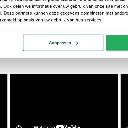
is de meest gekozen
. Ook delen we informatie over uw gebruik van onze site met on
e. Deze partners kunnen deze gegevens combineren met andere i
erzameld op basis van uw gebruik van hun services.
aan bevestigd wordt kun je
 de mast dient binnen de beugels
 grondbevestiging te zorgen.
Aanpassen
t verschillende mastknoppen. Dit
 omgeving.
kkundig bij je plaatsen. We
ondergrond zonder puin. Eventuele
e planning neemt contact met je
n jij de mast ook zelf plaatsen.