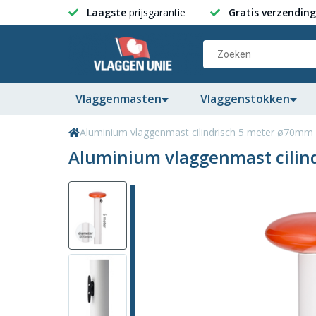
Laagste
prijsgarantie
Gratis verzending
Vlaggenmasten
Vlaggenstokken
Aluminium vlaggenmast cilindrisch 5 meter ø70mm
Aluminium vlaggenmast cilin