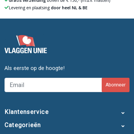
Gratis verzending
boven de € 150,- (m.u.v. masten)
Levering en plaatsing
door heel NL & BE
Als eerste op de hoogte!
Abonneer
Klantenservice
Categorieën