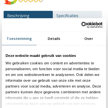
Beschrijving
Specificaties
Montage video
Reviews
Toestemming
Details
Over
Beschrijving
Een banieruithouder zorgt ervoor dat je bedrukte baniervlag
Deze website maakt gebruik van cookies
altijd zichtbaar is. De banieruithouder bestaat uit een roterende
We gebruiken cookies om content en advertenties te
mastknop met een aluminium uithouderstang. Ga ook voor
personaliseren, om functies voor social media te bieden
maximale zichtbaarheid voor jouw bedrijf.
en om ons websiteverkeer te analyseren. Ook delen we
Kenmerken van de banieruithouder
informatie over uw gebruik van onze site met onze
partners voor social media, adverteren en analyse. Deze
De banieruithouder heeft een aluminium uithouderstang met
partners kunnen deze gegevens combineren met andere
een lengte van 150cm. Deze is eenvoudig in te korten zodat
informatie die u aan ze heeft verstrekt of die ze hebben
deze de juiste lengte heeft voor jouw
bedrukte baniervlaggen
.
verzameld op basis van uw gebruik van hun services.