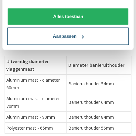
Deze banieruithouder is geschikt voor zowel polyester als
aluminium vlaggenmasten. Deze uithouder is verkrijgbaar in 4
Alles toestaan
verschillende diameters, zodat deze naadloos aansluit op jouw
vlaggenmast.
Aanpassen
In onderstaand schema vind je de meest voorkomende
mastdiameters met de juiste banieruithouder.
Uitwendig diameter
Diameter banieruithouder
vlaggenmast
Aluminium mast - diameter
Banieruithouder 54mm
60mm
Aluminium mast - diameter
Banieruithouder 64mm
70mm
Aluminium mast - 90mm
Banieruithouder 84mm
Polyester mast - 65mm
Banieruithouder 56mm