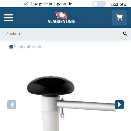
Laagste
prijsgarantie
Gratis ver
Banieruithouder