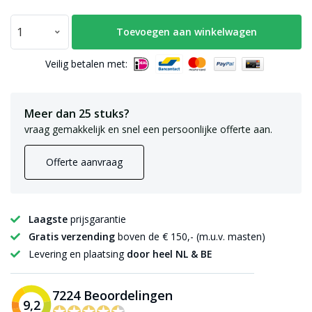
Toevoegen aan winkelwagen
Veilig betalen met:
Meer dan 25 stuks?
vraag gemakkelijk en snel een persoonlijke offerte aan.
Offerte aanvraag
Laagste
prijsgarantie
Gratis verzending
boven de € 150,- (m.u.v. masten)
Levering en plaatsing
door heel NL & BE
7224 Beoordelingen
9,2
✪✪✪✪✪
✪✪✪✪✪