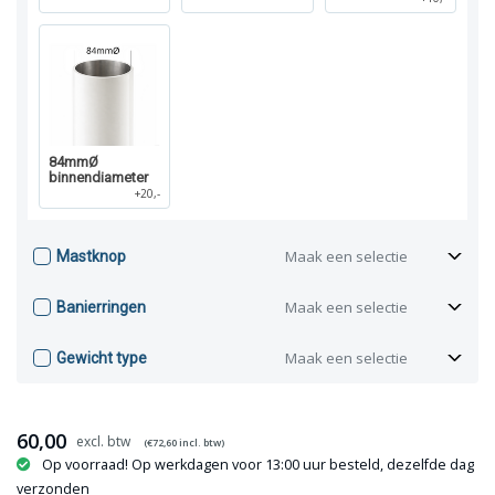
84mmØ
binnendiameter
+20,-
Maak een selectie
Mastknop
Maak een selectie
Banierringen
Maak een selectie
Gewicht type
60,00
(€
72,60
incl. btw)
Op voorraad! Op werkdagen voor 13:00 uur besteld, dezelfde dag
verzonden