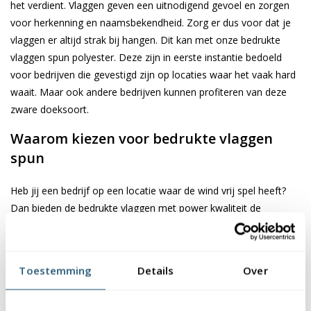
het verdient. Vlaggen geven een uitnodigend gevoel en zorgen
voor herkenning en naamsbekendheid. Zorg er dus voor dat je
vlaggen er altijd strak bij hangen. Dit kan met onze bedrukte
vlaggen spun polyester. Deze zijn in eerste instantie bedoeld
voor bedrijven die gevestigd zijn op locaties waar het vaak hard
waait. Maar ook andere bedrijven kunnen profiteren van deze
zware doeksoort.
Waarom kiezen voor bedrukte vlaggen
spun
Heb jij een bedrijf op een locatie waar de wind vrij spel heeft?
Dan bieden de bedrukte vlaggen met power kwaliteit de
oplossing. Deze zijn gemaakt van de zwaarst mogelijke
doeksoort, waardoor deze sterker zijn en een langere
levensduur hebben dan reguliere vlaggen. Wij zien dat veel
Toestemming
Details
Over
bedrijven die gevestigd zijn aan de kustgebieden of organisaties
waarbij de masten aan een groot open veld staan kiezen voor