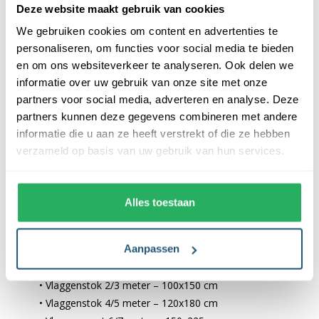
deze vlaggen.
Deze website maakt gebruik van cookies
We gebruiken cookies om content en advertenties te
Zoals je van een specialist mag verwachten zijn onze vlaggen
personaliseren, om functies voor social media te bieden
voorzien van een uitstekende afwerking:
en om ons websiteverkeer te analyseren. Ook delen we
informatie over uw gebruik van onze site met onze
✓ Stevige zoom met dubbele stiknaad
partners voor social media, adverteren en analyse. Deze
✓ Sterke kopband met juiste bevestigingsmethode
partners kunnen deze gegevens combineren met andere
✓ Haarscherpe fullcolour bedrukking
informatie die u aan ze heeft verstrekt of die ze hebben
Het formaat van bedrukte vlaggen
verzameld op basis van uw gebruik van hun services.
Het formaat van de bedrukte vlag is afhankelijk van de lengte
van de vlaggenmast. Het mooist is wanneer de vlag in
Alles toestaan
verhouding staat tot jouw mast. Hieronder vind je een schema
met de mastlengtes en bijbehorende formaat vlag. Deze kun je
Aanpassen
als leidraad aanhouden.
• Vlaggenstok 2/3 meter – 100x150 cm
• Vlaggenstok 4/5 meter – 120x180 cm