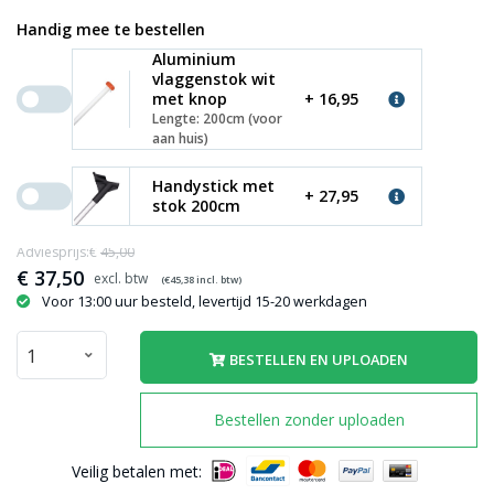
Handig mee te bestellen
Aluminium
vlaggenstok wit
met knop
+ 16,95
Lengte: 200cm (voor
aan huis)
Handystick met
+ 27,95
stok 200cm
Adviesprijs:€
45,00
€
37,50
(€
45,38
incl. btw)
Voor 13:00 uur besteld, levertijd 15-20 werkdagen
BESTELLEN EN UPLOADEN
Bestellen zonder uploaden
Veilig betalen met: