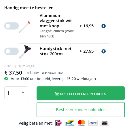
Handig mee te bestellen
Aluminium
vlaggenstok wit
met knop
+ 16,95
Lengte: 200cm (voor
aan huis)
Handystick met
+ 27,95
stok 200cm
Adviesprijs:€
45,00
€
37,50
(€
45,38
incl. btw)
Voor 13:00 uur besteld, levertijd 15-20 werkdagen
BESTELLEN EN UPLOADEN
Bestellen zonder uploaden
Veilig betalen met: