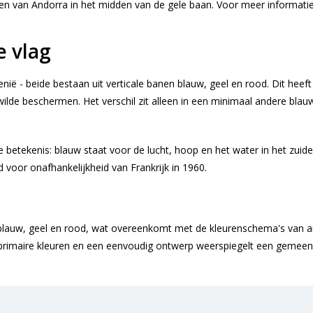
n van Andorra in het midden van de gele baan. Voor meer informati
e vlag
nië - beide bestaan uit verticale banen blauw, geel en rood. Dit heeft 
wilde beschermen. Het verschil zit alleen in een minimaal andere bla
betekenis: blauw staat voor de lucht, hoop en het water in het zuide
d voor onafhankelijkheid van Frankrijk in 1960.
in blauw, geel en rood, wat overeenkomt met de kleurenschema's van a
 primaire kleuren en een eenvoudig ontwerp weerspiegelt een gemeens