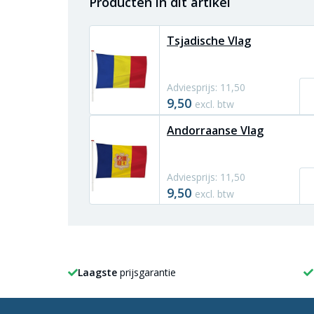
Producten in dit artikel
Tsjadische Vlag
Adviesprijs: 11,50
9,50
excl. btw
Andorraanse Vlag
Adviesprijs: 11,50
9,50
excl. btw
Laagste
prijsgarantie