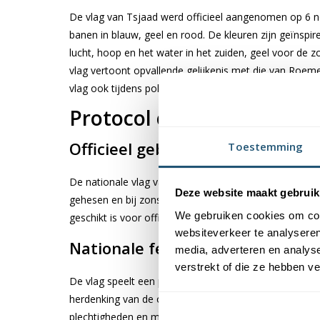
De vlag van Tsjaad werd officieel aangenomen op 6 no
banen in blauw, geel en rood. De kleuren zijn geïnspi
lucht, hoop en het water in het zuiden, geel voor de z
vlag vertoont opvallende gelijkenis met die van Roeme
vlag ook tijdens politieke omwentelingen, inclusief ve
Protocol en nationale fe
Officieel gebruik van de Tsjadisc
Toestemming
De nationale vlag van Tsjaad wordt dagelijks gehesen 
Deze website maakt gebruik
gehesen en bij zonsondergang worden neergehaald, co
We gebruiken cookies om cont
geschikt is voor officieel gebruik.
websiteverkeer te analyseren
Nationale feestdagen
media, adverteren en analys
verstrekt of die ze hebben v
De vlag speelt een prominente rol tijdens belangrijke
herdenking van de onafhankelijkheid van Frankrijk in
plechtigheden en militaire parades.