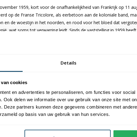
vember 1959, kort voor de onafhankelijkheid van Frankrijk op 11 augu
reerd op de Franse Tricolore, als eerbetoon aan de koloniale band, 
on en de woestijn in het noorden, en rood voor het bloed dat vergoten
nië, wat soms tot verwarring leidt. Sinds de vaststelling in 1959 hee
rschillende staatsgrepen, onveranderd als nationaal symbool.
estdagen
he vlag
Details
op overheidsgebouwen, scholen, militaire installaties en andere offic
 van cookies
nform het protocol. Voor het hijsen van de
vlag van Tsjaad
wordt 
ent en advertenties te personaliseren, om functies voor social
. Ook delen we informatie over uw gebruik van onze site met on
e. Deze partners kunnen deze gegevens combineren met andere i
erzameld op basis van uw gebruik van hun services.
 nationale feestdagen. Op 11 augustus, de Onafhankelijkheidsdag, word
 1960. Ook op 28 november, Proclamatie van de Republiek Dag, wordt d