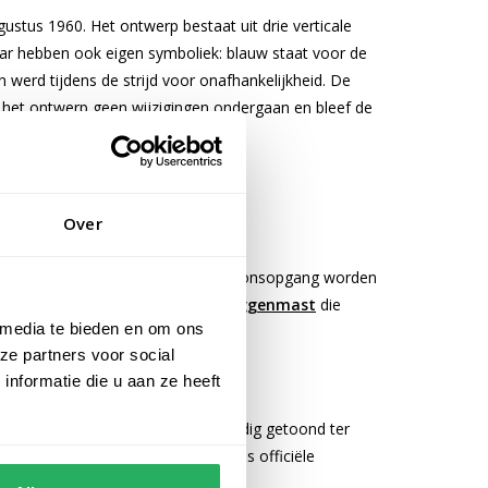
stus 1960. Het ontwerp bestaat uit drie verticale
maar hebben ook eigen symboliek: blauw staat voor de
 werd tijdens de strijd voor onafhankelijkheid. De
ft het ontwerp geen wijzigingen ondergaan en bleef de
Over
iële instellingen. De vlag moet bij zonsopgang worden
vaak gebruik gemaakt van een
vlaggenmast
die
 media te bieden en om ons
ze partners voor social
nformatie die u aan ze heeft
t de vlag overal in het land uitbundig getoond ter
e vlag ceremonieel gehesen tijdens officiële