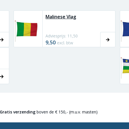
Malinese Vlag
Adviesprijs: 11,50
9,50
excl. btw
Gratis verzending
boven de € 150,- (m.u.v. masten)