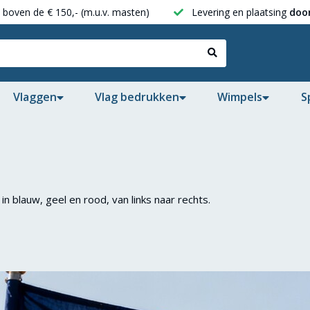
boven de € 150,- (m.u.v. masten)
Levering en plaatsing
door
Vlaggen
Vlag bedrukken
Wimpels
S
in blauw, geel en rood, van links naar rechts.