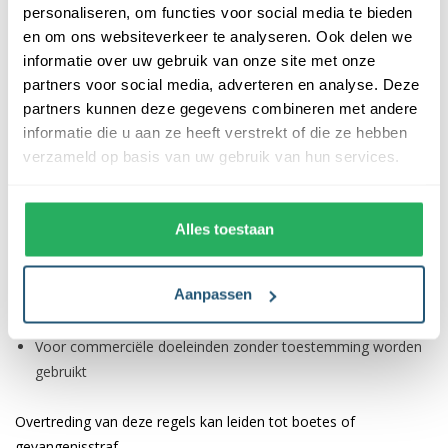
Herdenkingsdagen voor slachtoffers van tragedies
personaliseren, om functies voor social media te bieden
en om ons websiteverkeer te analyseren. Ook delen we
informatie over uw gebruik van onze site met onze
De vlag wordt eerst volledig gehesen voordat deze naar
partners voor social media, adverteren en analyse. Deze
halfstok wordt gebracht, en aan het einde van de dag weer
partners kunnen deze gegevens combineren met andere
volledig gehesen voordat deze wordt neergehaald.
informatie die u aan ze heeft verstrekt of die ze hebben
Protocol
verzameld op basis van uw gebruik van hun services.
Het gebruik van de vlag wordt gereguleerd door de Regional
Flag and Regional Emblem Ordinance. De vlag mag niet:
Alles toestaan
Beschadigd of bezoedeld worden
Aanpassen
Ondersteboven worden gehangen
Op de grond liggen
Voor commerciële doeleinden zonder toestemming worden
gebruikt
Overtreding van deze regels kan leiden tot boetes of
gevangenisstraf.