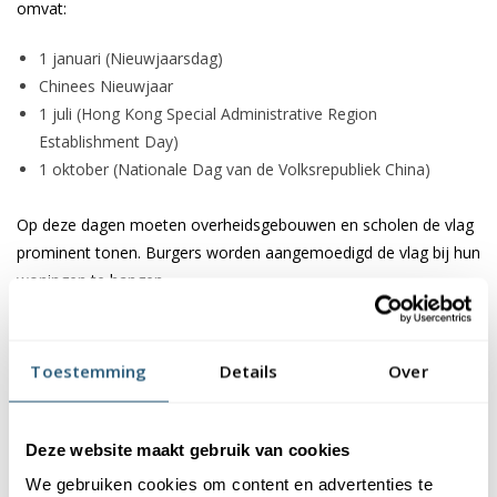
omvat:
1 januari (Nieuwjaarsdag)
Chinees Nieuwjaar
1 juli (Hong Kong Special Administrative Region
Establishment Day)
1 oktober (Nationale Dag van de Volksrepubliek China)
Op deze dagen moeten overheidsgebouwen en scholen de vlag
prominent tonen. Burgers worden aangemoedigd de vlag bij hun
woningen te hangen.
Halfstok
Toestemming
Details
Over
De vlag wordt halfstok gehangen tijdens officiële rouwperiodes.
Dit gebeurt op bevel van de Chief Executive bij:
Deze website maakt gebruik van cookies
Overlijden van belangrijke staatsfiguren
Nationale rampen
We gebruiken cookies om content en advertenties te