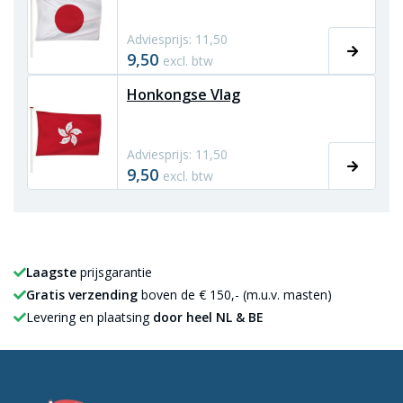
Adviesprijs: 11,50
9,50
excl. btw
Honkongse Vlag
Adviesprijs: 11,50
9,50
excl. btw
Laagste
prijsgarantie
Gratis verzending
boven de € 150,- (m.u.v. masten)
Levering en plaatsing
door heel NL & BE