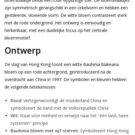
bloemblaadje bevat een rode vijfpuntige ster. De bloemblaadjes
zijn symmetrisch gerangschikt in een cirkelvorm en hebben een
gestileerde, vloeiende vorm. De witte bloem contrasteert sterk
met de rode ondergrond. Het ontwerp is eenvoudig en
herkenbaar, met een duidelijke focus op het centrale
bloemmotief.
Ontwerp
De vlag van Hong Kong toont een witte Bauhinia blakeana
bloem op een rode achtergrond, geïntroduceerd na de
overdracht aan China in 1997. De symbolen en kleuren hebben
de volgende betekenissen:
Rood
: Vertegenwoordigt de moederland China en
symboliseert de band met de Volksrepubliek China
Wit
: Staat voor reinheid en verwijst naar het "één land, twee
systemen"-principe
Bauhinia bloem met vijf sterren
: Symboliseert Hong Kong