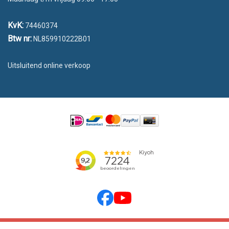
KvK:
74460374
Btw nr:
NL859910222B01
Uitsluitend online verkoop