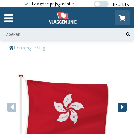
Laagste
prijsgarantie
Gratis ver
Honkongse Vlag