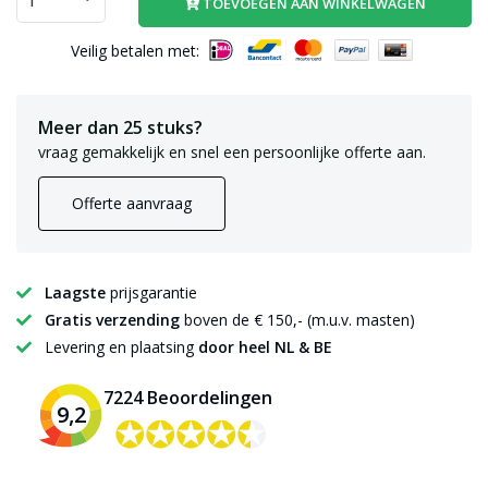
TOEVOEGEN AAN WINKELWAGEN
Veilig betalen met:
Meer dan 25 stuks?
vraag gemakkelijk en snel een persoonlijke offerte aan.
Offerte aanvraag
Laagste
prijsgarantie
Gratis verzending
boven de € 150,- (m.u.v. masten)
Levering en plaatsing
door heel NL & BE
7224 Beoordelingen
9,2
✪✪✪✪✪
✪✪✪✪✪