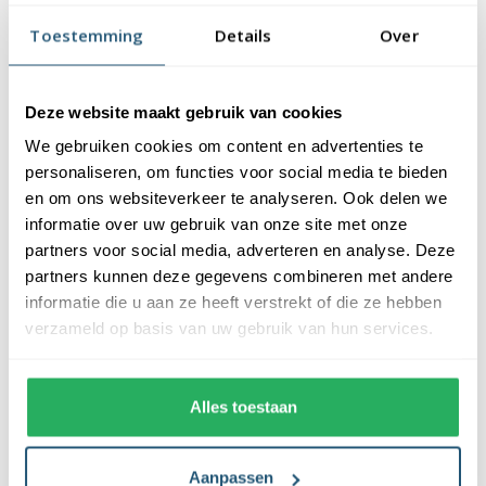
vlaggendoek (115 gr/m2). De vlag heeft een kwalitatieve
Toestemming
Details
Over
afwerking, is uw-werend en kan gewassen worden op maximaal
40 graden. De vlag heeft een gemiddelde levensduur van 3 tot 6
maanden bij continue gebruik. De levensduur is afhankelijk van
Deze website maakt gebruik van cookies
de locatie en weersomstandigheden.
We gebruiken cookies om content en advertenties te
Voordelen van de Honkongse vlag kopen
personaliseren, om functies voor social media te bieden
bij Vlaggen Unie
en om ons websiteverkeer te analyseren. Ook delen we
informatie over uw gebruik van onze site met onze
partners voor social media, adverteren en analyse. Deze
De Honkongse vlag wordt standaard uit eigen voorraad
partners kunnen deze gegevens combineren met andere
geleverd, wat zorgt voor een snelle levering. Ook zijn onze
informatie die u aan ze heeft verstrekt of die ze hebben
vlaggen voorzien van een hoogwaardige afwerking. Ze zijn
verzameld op basis van uw gebruik van hun services.
voorzien van een sterke zoom die vastgezet is met een dubbele
stiknaad. Bij ons profiteer je van de volgende voordelen:
Alles toestaan
✓ snelle levering uit eigen voorraad
✓ altijd de laagste prijs garantie
✓ verkrijgbaar in de meest voorkomende formaten
Aanpassen