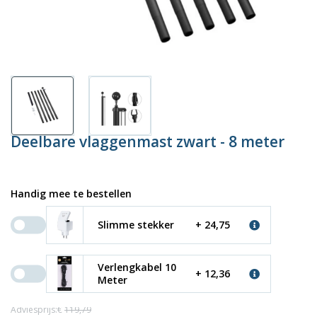
Deelbare vlaggenmast zwart - 8 meter
Handig mee te bestellen
Slimme stekker
+ 24,75
Verlengkabel 10
+ 12,36
Meter
Adviesprijs:€
119,79