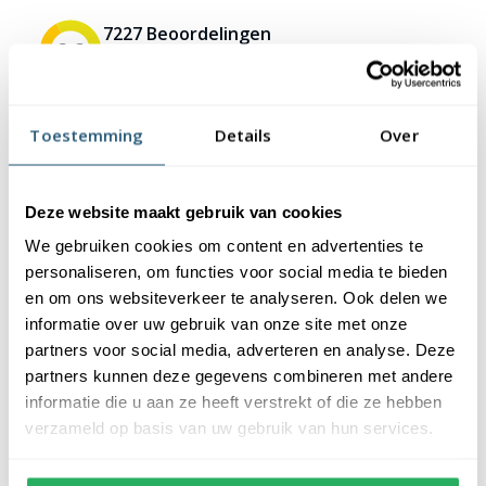
7227 Beoordelingen
9,2
✪✪✪✪✪
✪✪✪✪✪
Toestemming
Details
Over
Deze website maakt gebruik van cookies
Beschrijving
Specificaties
We gebruiken cookies om content en advertenties te
Reviews
personaliseren, om functies voor social media te bieden
en om ons websiteverkeer te analyseren. Ook delen we
informatie over uw gebruik van onze site met onze
Beschrijving
partners voor social media, adverteren en analyse. Deze
partners kunnen deze gegevens combineren met andere
Een deelbare vlaggenmast zwart - 8 meter biedt de mogelijkheid
informatie die u aan ze heeft verstrekt of die ze hebben
om een Lumedi buiten kerstboom te plaatsen met een lengte
verzameld op basis van uw gebruik van hun services.
t/m 8 meter. Deze tijdelijke mast bestaat uit aluminium buizen
met een diameter van 5 cm. Deze mastdelen kunnen eenvoudig