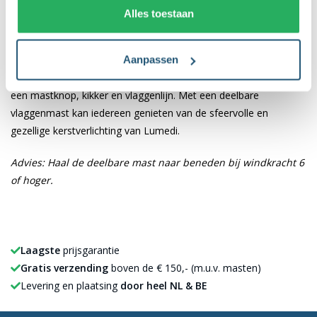
in elkaar geschoven worden tot een sterke vlaggenmast. Deze
Alles toestaan
mast biedt de flexibiliteit om op iedere gewenste locatie
geplaatst te worden.
Aanpassen
De deelbare mast wordt geleverd inclusief grondbevestiging,
een mastknop, kikker en vlaggenlijn. Met een deelbare
vlaggenmast kan iedereen genieten van de sfeervolle en
gezellige kerstverlichting van Lumedi.
Advies: Haal de deelbare mast naar beneden bij windkracht 6
of hoger.
Laagste
prijsgarantie
Gratis verzending
boven de € 150,- (m.u.v. masten)
Levering en plaatsing
door heel NL & BE