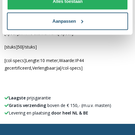
Alles toestaan
Wij adviseren om de stekker altijd binnenshuis in het
stopcontact aan te sluiten.
U kunt meerdere verlengkabels op elkaar aansluiten.
Aanpassen
[upsell]slimme-stekker.html[/upsell]
[stuks]50[/stuks]
[col-specs]Lengte:10 meter,Waarde:IP44
gecertificeerd,Verlengbaar:Ja[/col-specs]
Laagste
prijsgarantie
Gratis verzending
boven de € 150,- (m.u.v. masten)
Levering en plaatsing
door heel NL & BE