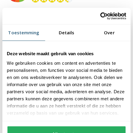
Toestemming
Details
Over
Beschrijving
Specificaties
Deze website maakt gebruik van cookies
Veelgestelde vragen
Reviews
We gebruiken cookies om content en advertenties te
personaliseren, om functies voor social media te bieden
Beschrijving
en om ons websiteverkeer te analyseren. Ook delen we
informatie over uw gebruik van onze site met onze
Heeft u een Lumedi vlaggenmast kerstboom, dan is deze
partners voor social media, adverteren en analyse. Deze
voorzien van een netsnoer van 8 meter. Het kan zijn dat dit niet
partners kunnen deze gegevens combineren met andere
voldoende is, waardoor u deze wilt verlengen. De Lumedi
informatie die u aan ze heeft verstrekt of die ze hebben
verlengkabel is hier uitermate geschikt voor. De verlengkabel
verzameld op basis van uw gebruik van hun services.
heeft een lengte van 10 meter en kan op iedere Lumedi led-
boom aansloten worden.