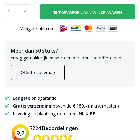
TOEVOEGEN AAN WINKELWAGEN
Veilig betalen met:
Meer dan 50 stuks?
vraag gemakkelijk en snel een persoonlijke offerte aan.
Offerte aanvraag
Laagste
prijsgarantie
Gratis verzending
boven de € 150,- (m.u.v. masten)
Levering en plaatsing
door heel NL & BE
7224 Beoordelingen
9,2
✪✪✪✪✪
✪✪✪✪✪