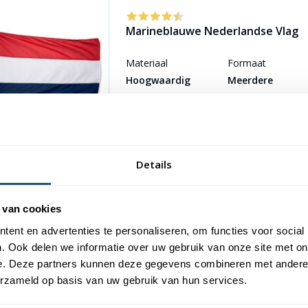
Marineblauwe Nederlandse Vlag
Materiaal
Formaat
Hoogwaardig
Meerdere
vlaggendoek
afmetingen
Details
Aluminium vlaggenstok wit met k
 van cookies
Materiaal
Lengte
Aluminium
2 meter (deelbaar
ent en advertenties te personaliseren, om functies voor social
. Ook delen we informatie over uw gebruik van onze site met on
e. Deze partners kunnen deze gegevens combineren met andere i
erzameld op basis van uw gebruik van hun services.
Vlaggenstokhouder Zwart