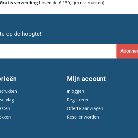
Gratis verzending
boven de € 150,- (m.u.v. masten)
ste op de hoogte!
Abonne
rieën
Mijn account
edrukken
Inloggen
se vlag
Registreren
asten
Offerte aanvragen
okken
Reseller worden