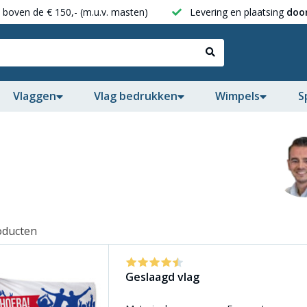
boven de € 150,- (m.u.v. masten)
Levering en plaatsing
door
Vlaggen
Vlag bedrukken
Wimpels
S
oducten
Geslaagd vlag