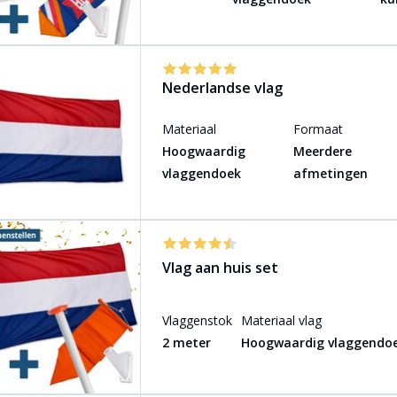
Nederlandse vlag
Materiaal
Formaat
Hoogwaardig
Meerdere
vlaggendoek
afmetingen
Vlag aan huis set
Vlaggenstok
Materiaal vlag
2 meter
Hoogwaardig vlaggendo