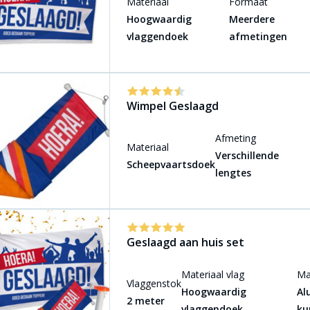
Materiaal
Formaat
Hoogwaardig
Meerdere
vlaggendoek
afmetingen
Wimpel Geslaagd
Afmeting
Materiaal
Verschillende
Scheepvaartsdoek
lengtes
Geslaagd aan huis set
Materiaal vlag
Ma
Vlaggenstok
Hoogwaardig
Al
2 meter
vlaggendoek
ku