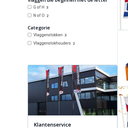
Vlaggen die beginnen met de letter
G of H
3
N of O
2
Categorie
Vlaggenstokken
3
Vlaggenstokhouders
2
Klantenservice