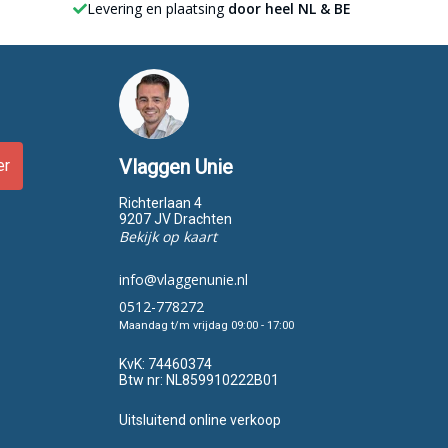
Levering en plaatsing
door heel NL & BE
Vlaggen Unie
er
Richterlaan 4
9207 JV Drachten
Bekijk op kaart
info@vlaggenunie.nl
0512-778272
Maandag t/m vrijdag 09:00 - 17:00
KvK:
74460374
Btw nr:
NL859910222B01
Uitsluitend online verkoop