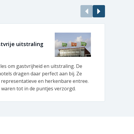
vrije uitstraling
Enor
BeBo 
lles om gastvrijheid en uitstraling. De
Bij B
otels dragen daar perfect aan bij. Ze
produ
 representatieve en herkenbare entree.
vlagg
waren tot in de puntjes verzorgd.
de ko