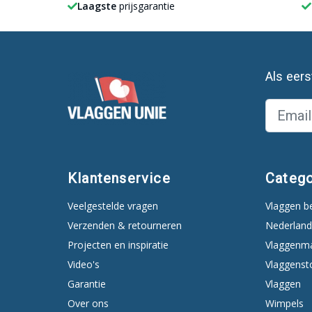
Laagste
prijsgarantie
Als eer
Klantenservice
Catego
Veelgestelde vragen
Vlaggen b
Verzenden & retourneren
Nederland
Projecten en inspiratie
Vlaggenm
Video's
Vlaggenst
Garantie
Vlaggen
Over ons
Wimpels