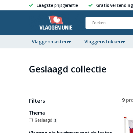
Laagste
prijsgarantie
Gratis verzending
Vlaggenmasten
Vlaggenstokken
Geslaagd collectie
9
pr
Filters
Thema
Geslaagd
3