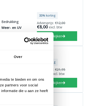
33
% korting
Bedrukking
Adviesprijs:
€12,00
€8,00
excl. btw
Weer- en UV
bestendig
Bekijken
Over
nop
23
% korting
Adviesprijs:
€21,95
Diameter
€16,95
excl. btw
)
30mm
 media te bieden en om ons
Bekijken
ze partners voor social
nformatie die u aan ze heeft