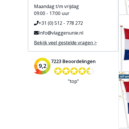
Maandag t/m vrijdag
09:00 - 17:00 uur
+31 (0) 512 - 778 272
Info@vlaggenunie.nl
Bekijk veel gestelde vragen >
7223 Beoordelingen
9,2
✪✪✪✪✪
✪✪✪✪✪
"top"