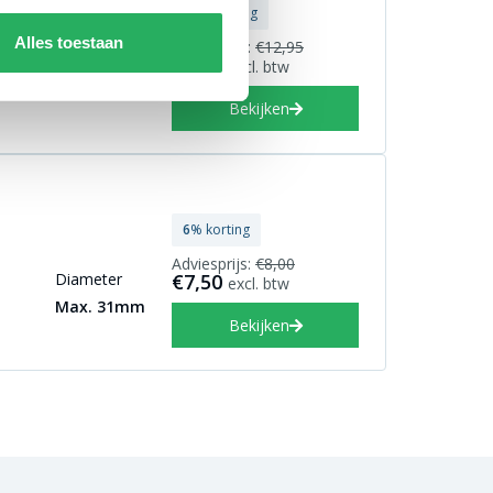
23
% korting
Alles toestaan
Adviesprijs:
€12,95
Diameter
€9,95
excl. btw
Max. 31mm
Bekijken
6
% korting
Adviesprijs:
€8,00
Diameter
€7,50
excl. btw
Max. 31mm
Bekijken