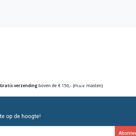
Gratis verzending
boven de € 150,- (m.u.v. masten)
ste op de hoogte!
Abonne