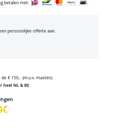
lig betalen met:
een persoonlijke offerte aan.
de € 150,- (m.u.v. masten)
r heel NL & BE
ingen
✪✪
✪✪