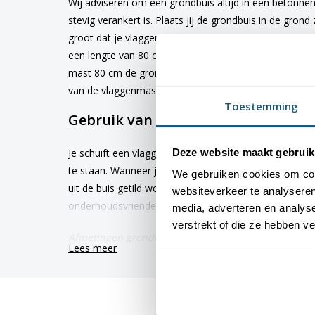
Wij adviseren om een grondbuis altijd in een betonnen
stevig verankert is. Plaats jij de grondbuis in de gron
groot dat je vlaggenmast na verloop van tijd scheef k
een lengte van 80 cm. Houdt met de aanschaf van je 
mast 80 cm de grond in zakt. De diameter van de gro
van de vlaggenmast. De dient er strak in te vallen.
Toestemming
Gebruik van een grondbuis
Deze website maakt gebruik
Je schuift een vlaggenmast van bovenaf in de grondbui
te staan. Wanneer jij de mast wil schoonmaken of w
We gebruiken cookies om cont
uit de buis getild worden. De grondbuis is gemaakt v
websiteverkeer te analyseren
onderhoudsvriendelijk.
media, adverteren en analys
verstrekt of die ze hebben v
Afmetingen grondbuis:
Lees meer
- Lengte: 80 cm
- Diameter: 60mm t/m 100mm (afhankelijk van de b