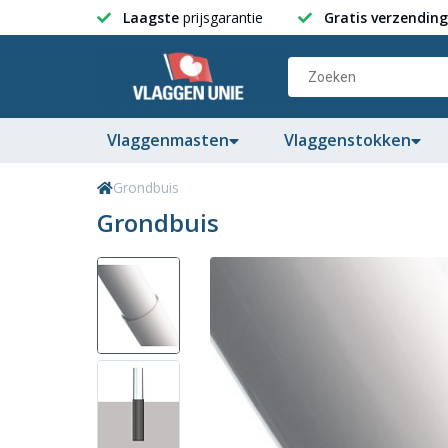
Laagste
prijsgarantie
Gratis verzending
Vlaggenmasten
Vlaggenstokken
Grondbuis
Grondbuis