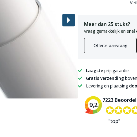
Vei
Meer dan 25 stuks?
vraag gemakkelijk en snel 
Offerte aanvraag
Laagste
prijsgarantie
Gratis verzending
boven 
Levering en plaatsing
doo
7223 Beoordel
9,2
✪✪✪
✪✪✪
"top"