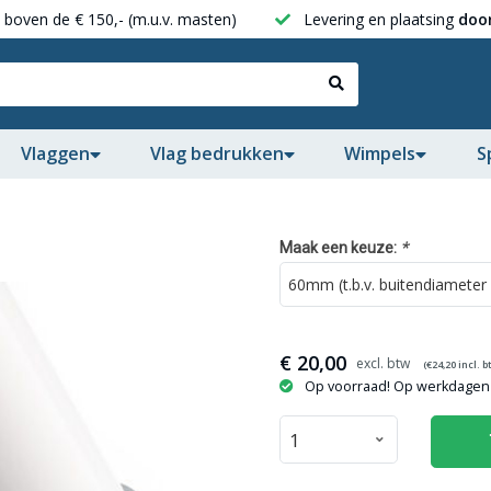
boven de € 150,- (m.u.v. masten)
Levering en plaatsing
door
Vlaggen
Vlag bedrukken
Wimpels
S
*
Maak een keuze:
€
20,00
(€
24,20
incl. b
Op voorraad! Op werkdagen 