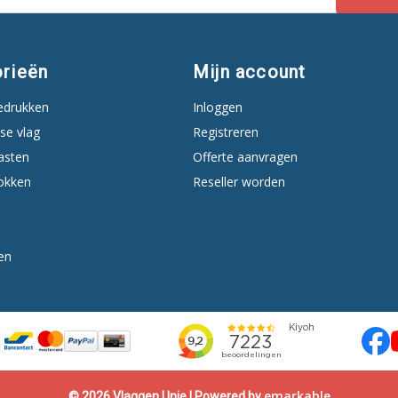
rieën
Mijn account
edrukken
Inloggen
se vlag
Registreren
asten
Offerte aanvragen
okken
Reseller worden
en
emarkable
© 2026 Vlaggen Unie | Powered by