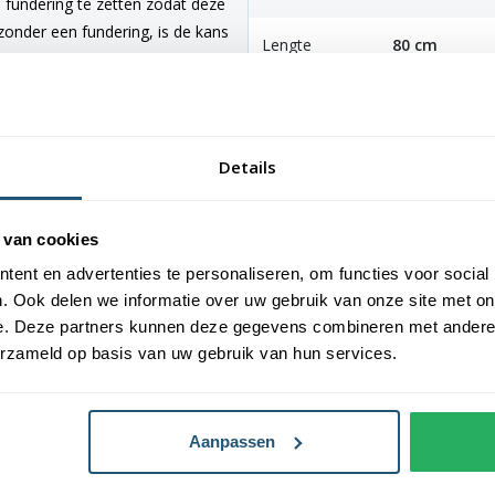
 fundering te zetten zodat deze
d zonder een fundering, is de kans
Lengte
80 cm
omt te staan. De grondbuis heeft
vlaggenmast dus rekening dat de
ndbuis stem je af op de diameter
Details
 van cookies
s. Deze dient dus volledig rechtop
ilt onderhouden dan moet de mast
ent en advertenties te personaliseren, om functies voor social
an aluminium en daardoor
. Ook delen we informatie over uw gebruik van onze site met on
e. Deze partners kunnen deze gegevens combineren met andere i
erzameld op basis van uw gebruik van hun services.
Aanpassen
uitendiameter van de mast)