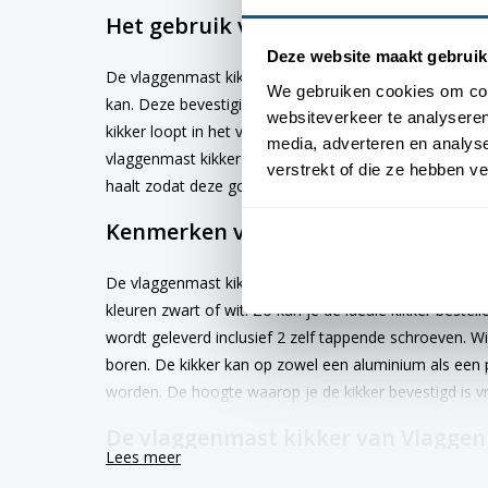
Het gebruik van de vlaggenmast ki
Deze website maakt gebruik
De vlaggenmast kikker wordt aan de mast bevestigd o
We gebruiken cookies om cont
kan. Deze bevestiging gebeurd door middel van 2 lan
websiteverkeer te analyseren
kikker loopt in het verlengde van de vlaggenmast mee
media, adverteren en analys
vlaggenmast kikker heen gewikkeld, waarbij je de laat
verstrekt of die ze hebben v
haalt zodat deze goed vast zit.
Kenmerken van de vlaggenmast kik
De vlaggenmast kikker heeft een lengte van 110 of 140
kleuren zwart of wit. Zo kun je de ideale kikker bestel
wordt geleverd inclusief 2 zelf tappende schroeven. W
boren. De kikker kan op zowel een aluminium als een 
worden. De hoogte waarop je de kikker bevestigd is vri
De vlaggenmast kikker van Vlaggen
Lees meer