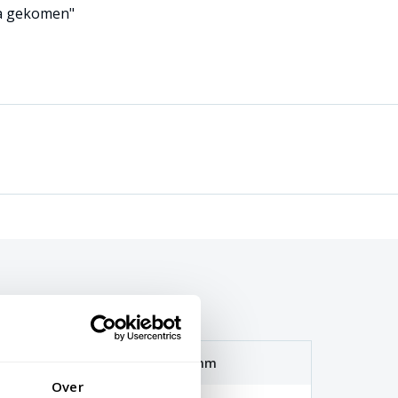
a gekomen"
110mm of 140mm
Over