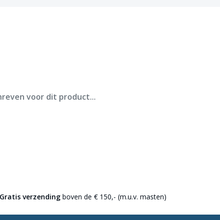
 en onderhoudsvriendelijk
e lengte van de kikker is
ter
12 meter
gende voordelen:
reven voor dit product...
verkrijgbaar.
Gratis verzending
boven de € 150,- (m.u.v. masten)