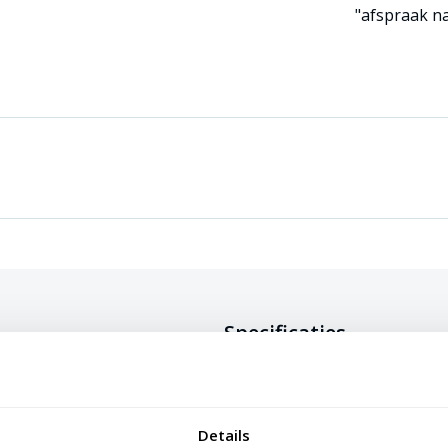
"afspraak n
Specificaties
via de vlaggenlijn. Deze lijn loopt
ker. De vlaggenmast kikker is van
Lengte
nde kleuren.
Details