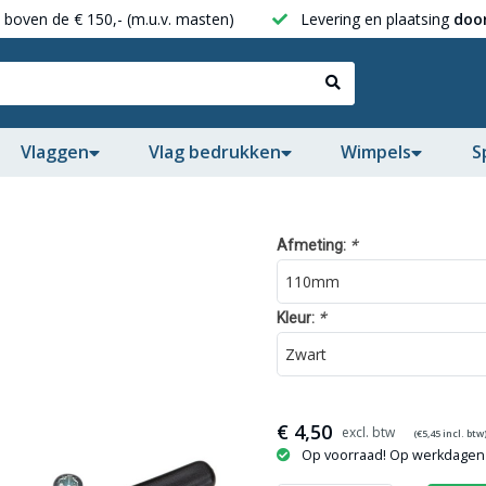
boven de € 150,- (m.u.v. masten)
Levering en plaatsing
door
Vlaggen
Vlag bedrukken
Wimpels
S
*
Afmeting:
*
Kleur:
€
4,50
(€
5,45
incl. btw
Op voorraad! Op werkdagen 