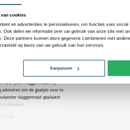
Dikte
kker
 van cookies
Kleur
p een hoogte waar je goed bij
ent en advertenties te personaliseren, om functies voor social
ge schroeven. De vlaggenmast
Afstand schroefgaten h.o.h.
. Ook delen we informatie over uw gebruik van onze site met on
. De vlaggenlijn wordt om de
e. Deze partners kunnen deze gegevens combineren met andere i
st slag door een eerdere slag heen
erzameld op basis van uw gebruik van hun services.
ker
Aanpassen
 mm en is verkrijgbaar is de
len voor jouw vlaggenmast. Hij
ij adviseren om de gaatjes voor te
polyester vlaggenmast geplaatst
j te bepalen.
 Unie