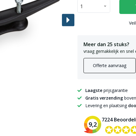
Vei
Meer dan 25 stuks?
vraag gemakkelijk en snel 
Offerte aanvraag
Laagste
prijsgarantie
Gratis verzending
boven 
Levering en plaatsing
doo
7224 Beoordel
9,2
✪✪✪
✪✪✪