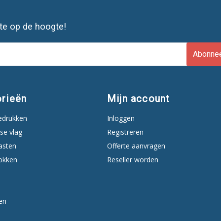
ste op de hoogte!
Abonne
rieën
Mijn account
edrukken
Inloggen
se vlag
Registreren
asten
Offerte aanvragen
okken
Reseller worden
en