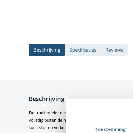
Beschrijving
Specificaties
Reviews
Beschrijving
De traditionele manier van de vlag hijsen is handmatig 
volledig buiten de mast en wordt vastgezet op een kik
kunststof en verkrijgbaar in 2 formaten en 2 verschille
Toestemming