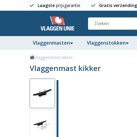
Laagste
prijsgarantie
Gratis verzending
Vlaggenmasten
Vlaggenstokken
Vlaggenmast kikker
Vlaggenmast kikker