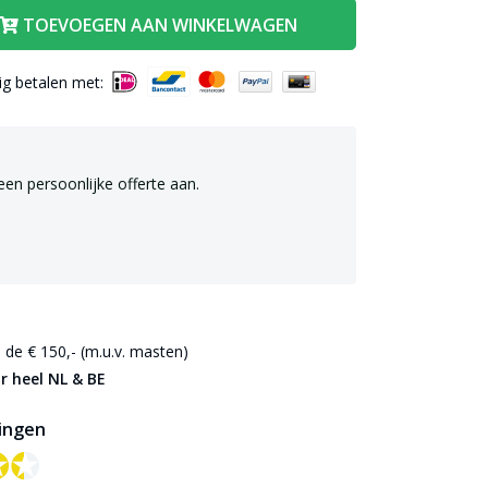
TOEVOEGEN AAN WINKELWAGEN
lig betalen met:
een persoonlijke offerte aan.
de € 150,- (m.u.v. masten)
r heel NL & BE
ingen
✪✪
✪✪