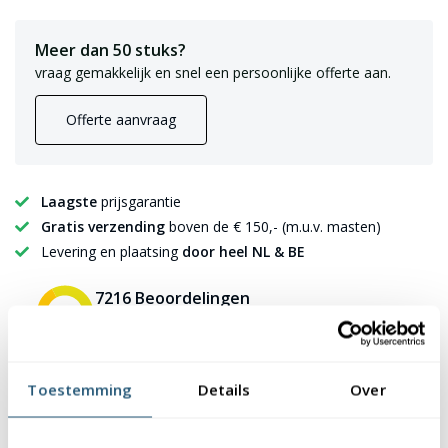
Meer dan 50 stuks?
vraag gemakkelijk en snel een persoonlijke offerte aan.
Offerte aanvraag
Laagste
prijsgarantie
Gratis verzending
boven de € 150,- (m.u.v. masten)
Levering en plaatsing
door heel NL & BE
7216 Beoordelingen
9,2
✪✪✪✪✪
✪✪✪✪✪
Toestemming
Details
Over