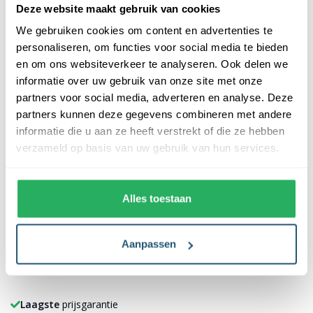
Deze website maakt gebruik van cookies
Beschrijving
Reviews
We gebruiken cookies om content en advertenties te
personaliseren, om functies voor social media te bieden
Beschrijving
en om ons websiteverkeer te analyseren. Ook delen we
informatie over uw gebruik van onze site met onze
partners voor social media, adverteren en analyse. Deze
Heb jij een Lumedi buiten kerstboom waarvan de adapter
partners kunnen deze gegevens combineren met andere
vervangen dient te worden, controleer dan goed welke adapter
informatie die u aan ze heeft verstrekt of die ze hebben
geschikt is voor jouw led kerstboom. Deze 24W adapter is
verzameld op basis van uw gebruik van hun services.
geschikt voor de volgende modellen: XS001134, XS001135,
XS00136, XS001137,XS001287, XS001288, XS001289, XS001290,
XS001291.
Alles toestaan
Je vind het typenummer op het label dat aan de kabel
bevestigd is, of op de doos van het product.
Aanpassen
Laagste
prijsgarantie