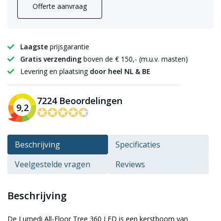
Offerte aanvraag
Laagste
prijsgarantie
Gratis verzending
boven de € 150,- (m.u.v. masten)
Levering en plaatsing
door heel NL & BE
7224 Beoordelingen
9,2
✪✪✪✪✪
✪✪✪✪✪
Beschrijving
Specificaties
Veelgestelde vragen
Reviews
Beschrijving
De Lumedi All-Floor Tree 360 LED is een kerstboom van