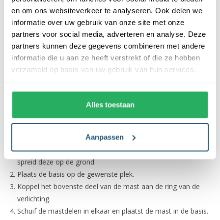
Maar liefst 8 sfeerstanden
en om ons websiteverkeer te analyseren. Ook delen we
Sterkte van het licht instellen (4 dimstanden)
informatie over uw gebruik van onze site met onze
Voorzien van een tijdschakelaar
partners voor social media, adverteren en analyse. Deze
Voorzien van een timerstand
partners kunnen deze gegevens combineren met andere
informatie die u aan ze heeft verstrekt of die ze hebben
Het plaatsen van de Lumedi All-Floor Tree
verzameld op basis van uw gebruik van hun services.
360 LED
De led-boom wordt geleverd inclusief een kruisvormige basis.
Alles toestaan
De kerstboom is eenvoudig op te zetten volgens onderstaand
schema.
Aanpassen
Haal de lichtstrengen, mast en accessoires uit de doos en
spreid deze op de grond.
Plaats de basis op de gewenste plek.
Koppel het bovenste deel van de mast aan de ring van de
verlichting.
Schuif de mastdelen in elkaar en plaatst de mast in de basis.