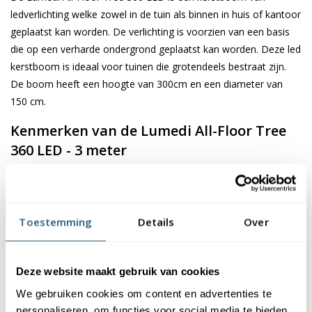
ledverlichting welke zowel in de tuin als binnen in huis of kantoor
geplaatst kan worden. De verlichting is voorzien van een basis
die op een verharde ondergrond geplaatst kan worden. Deze led
kerstboom is ideaal voor tuinen die grotendeels bestraat zijn.
De boom heeft een hoogte van 300cm en een diameter van
150 cm.
Kenmerken van de Lumedi All-Floor Tree
360 LED - 3 meter
De Lumedi kerstverlichting wordt geleverd inclusief een deelbare
mast en een kruisvormige grondbevestiging. De kerstverlichting
geeft prachtig warm wit licht en is voorzien van diverse
Toestemming
Details
Over
sfeerstanden die je bedient met een afstandsbediening. De
Lumedi All-Floor Tree 360 LED is voorzien van een groot aantal
unieke functies. Hieronder vind je een overzicht van alle functies:
Deze website maakt gebruik van cookies
We gebruiken cookies om content en advertenties te
Te bedienen met een afstandsbediening
personaliseren, om functies voor social media te bieden