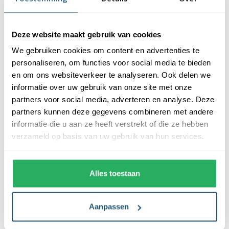
Beschrijving
Specificaties
Deze website maakt gebruik van cookies
Reviews
We gebruiken cookies om content en advertenties te
personaliseren, om functies voor social media te bieden
Beschrijving
en om ons websiteverkeer te analyseren. Ook delen we
informatie over uw gebruik van onze site met onze
De Lumedi kerstbomen inclusief mast zijn voorzien van een
partners voor social media, adverteren en analyse. Deze
grondspies of een grondbuis. Controleer goed welke jij nodig
partners kunnen deze gegevens combineren met andere
hebt. De grondspies dient als stabiele basis voor jouw deelbare
informatie die u aan ze heeft verstrekt of die ze hebben
mast en kan bij de meeste bodemtypes gebruikt worden. Is je
verzameld op basis van uw gebruik van hun services.
oude grondspies beschadigd en aan vervanging toe, dan kun je
deze hier los bestellen.
Alles toestaan
De grondspies is geschikt voor Lumedi kerstverlichting met de
typenummers: XS001282, XS001283, XS001284, XS001285
Aanpassen
Je vind het typenummer op het label dat aan de kabel
bevestigd is, of op de doos van het product.