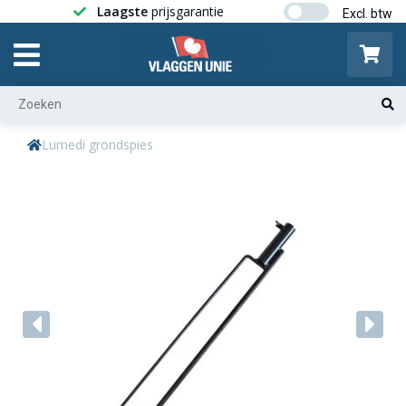
Laagste
prijsgarantie
Gratis ver
Lumedi grondspies