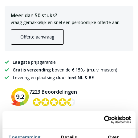
Meer dan 50 stuks?
vraag gemakkelijk en snel een persoonlijke offerte aan.
Offerte aanvraag
Laagste
prijsgarantie
Gratis verzending
boven de € 150,- (m.u.v. masten)
Levering en plaatsing
door heel NL & BE
7223 Beoordelingen
9,2
✪✪✪✪✪
✪✪✪✪✪
Toestemming
Details
Over