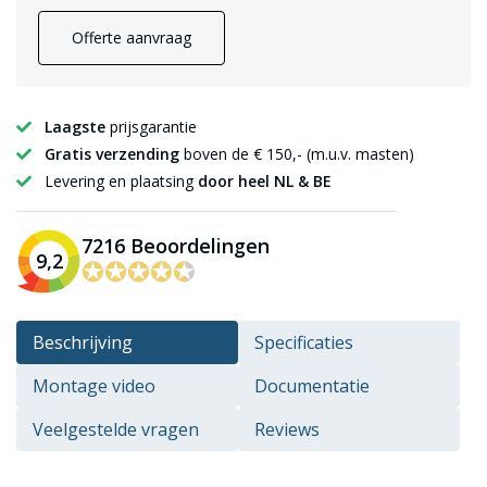
Offerte aanvraag
Laagste
prijsgarantie
Gratis verzending
boven de € 150,- (m.u.v. masten)
Levering en plaatsing
door heel NL & BE
7216 Beoordelingen
9,2
✪✪✪✪✪
✪✪✪✪✪
Beschrijving
Specificaties
Montage video
Documentatie
Veelgestelde vragen
Reviews