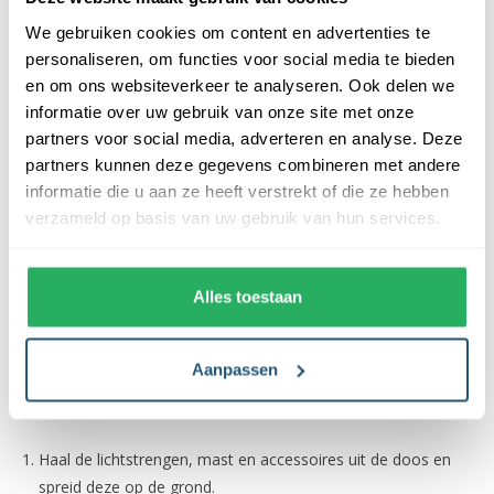
Maar liefst 100+ sfeerstanden
We gebruiken cookies om content en advertenties te
Sterkte van het licht instellen (4 dimstanden)
personaliseren, om functies voor social media te bieden
Voorzien van een tijdschakelaar
en om ons websiteverkeer te analyseren. Ook delen we
Stel zelf je tijdschema in
informatie over uw gebruik van onze site met onze
Voorzien van muziekmodus (Verlichting reageert op muziek
partners voor social media, adverteren en analyse. Deze
via je telefoon)
partners kunnen deze gegevens combineren met andere
Eigen scènes maken of voorgeprogrammeerde scènes
informatie die u aan ze heeft verstrekt of die ze hebben
kiezen
verzameld op basis van uw gebruik van hun services.
Het plaatsen van de Lumedi Smart Luxury
Alles toestaan
640 LED
De led-boom wordt geleverd inclusief een deelbare mast. De
Aanpassen
kerstboom is eenvoudig op te zetten volgens onderstaand
schema.
Haal de lichtstrengen, mast en accessoires uit de doos en
spreid deze op de grond.