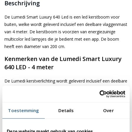
Beschrijving
De Lumedi Smart Luxury 640 Led is een led kerstboom voor
buiten, welke wordt geleverd inclusief een deelbare vlaggenmast
van 4 meter. De kerstboom is voorzien van energiezuinige
multicolor led lampjes die je bedient met een app. De boom
heeft een diameter van 200 cm.
Kenmerken van de Lumedi Smart Luxury
640 LED - 4 meter
De Lumedi kerstverlichting wordt geleverd inclusief een deelbare
mast die voorzien is van een grondbuis. Door de multicolor
ledverlichting kun zelf de juiste sfeer creëren, welke je bedient
met een app op je tablet of telefoon. De Lumedi Smart Luxury
Toestemming
Details
Over
640 LED is voorzien van een groot aantal unieke functies.
Hieronder vind je een overzicht van alle functies:
Te bedienen met een app
Deze website maakt gebruik van cookies