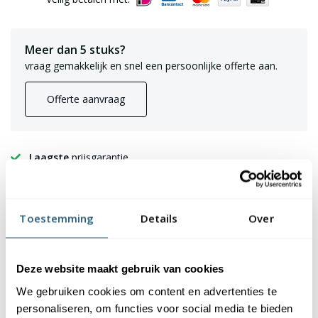
Meer dan 5 stuks?
vraag gemakkelijk en snel een persoonlijke offerte aan.
Offerte aanvraag
Laagste
prijsgarantie
Gratis verzending
boven de € 150,- (m.u.v. masten)
Levering en plaatsing
door heel NL & BE
Toestemming
Details
Over
7224 Beoordelingen
9,2
✪✪✪✪✪
✪✪✪✪✪
Deze website maakt gebruik van cookies
We gebruiken cookies om content en advertenties te
Beschrijving
Specificaties
personaliseren, om functies voor social media te bieden