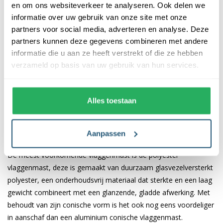
Documentatie
Reviews
en om ons websiteverkeer te analyseren. Ook delen we
informatie over uw gebruik van onze site met onze
partners voor social media, adverteren en analyse. Deze
Beschrijving
partners kunnen deze gegevens combineren met andere
informatie die u aan ze heeft verstrekt of die ze hebben
Deze sterke polyester vlaggenmasten met 15 jr. breukgarantie
verzameld op basis van uw gebruik van hun services.
zijn van Zweeds fabricaat, geproduceerd onder ISO 9001 &
14001 hiermee zijn dit hoogste kwaliteit vlaggenmasten die er te
verkrijgen zijn. De mast heeft een conisch verloop van 115mm
Alles toestaan
naar 65mm.
Meest gekozen vlaggenmast
Aanpassen
De meest voorkomende vlaggenmast is de polyester
vlaggenmast, deze is gemaakt van duurzaam glasvezelversterkt
polyester, een onderhoudsvrij materiaal dat sterkte en een laag
gewicht combineert met een glanzende, gladde afwerking. Met
behoudt van zijn conische vorm is het ook nog eens voordeliger
in aanschaf dan een aluminium conische vlaggenmast.