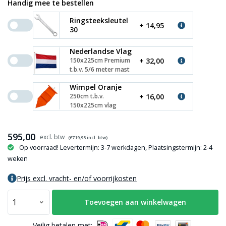
Handig mee te bestellen
Ringsteeksleutel
+ 14,95
30
Nederlandse Vlag
+ 32,00
150x225cm Premium
t.b.v. 5/6 meter mast
Wimpel Oranje
+ 16,00
250cm t.b.v.
150x225cm vlag
595,00
(€
719,95
incl. btw)
Op voorraad! Levertermijn: 3-7 werkdagen, Plaatsingstermijn: 2-4
weken
Prijs excl. vracht- en/of voorrijkosten
Toevoegen aan winkelwagen
Veilig betalen met: