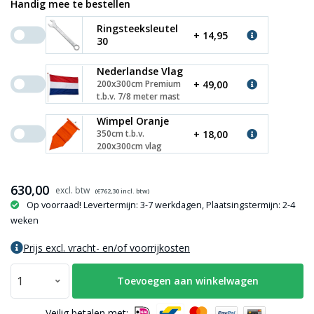
Handig mee te bestellen
Ringsteeksleutel
+ 14,95
30
Nederlandse Vlag
+ 49,00
200x300cm Premium
t.b.v. 7/8 meter mast
Wimpel Oranje
+ 18,00
350cm t.b.v.
200x300cm vlag
630,00
(€
762,30
incl. btw)
Op voorraad! Levertermijn: 3-7 werkdagen, Plaatsingstermijn: 2-4
weken
Prijs excl. vracht- en/of voorrijkosten
Toevoegen aan winkelwagen
Veilig betalen met: