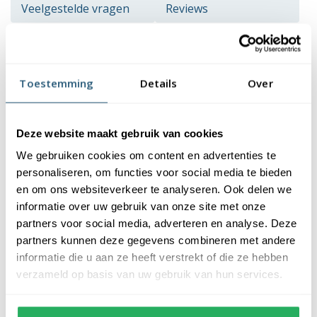
Veelgestelde vragen
Reviews
Beschrijving
Toestemming
Details
Over
Deze sterke polyester vlaggenmasten met 20 jr. breukgarantie
zijn van Zweeds fabricaat, geproduceerd onder ISO 9001 &
14001 hiermee zijn dit hoogste kwaliteit vlaggenmasten die er te
Deze website maakt gebruik van cookies
verkrijgen zijn. De mast heeft een conisch verloop van 115mm
We gebruiken cookies om content en advertenties te
naar 65mm.
personaliseren, om functies voor social media te bieden
Meest gekozen vlaggenmast
en om ons websiteverkeer te analyseren. Ook delen we
informatie over uw gebruik van onze site met onze
De meest voorkomende vlaggenmast is de polyester
partners voor social media, adverteren en analyse. Deze
vlaggenmast, deze is gemaakt van duurzaam glasvezelversterkt
partners kunnen deze gegevens combineren met andere
polyester, een onderhoudsvrij materiaal dat sterkte en een laag
informatie die u aan ze heeft verstrekt of die ze hebben
gewicht combineert met een glanzende, gladde afwerking. Met
verzameld op basis van uw gebruik van hun services.
behoudt van zijn conische vorm is het ook nog eens voordeliger
in aanschaf dan een aluminium conische vlaggenmast.