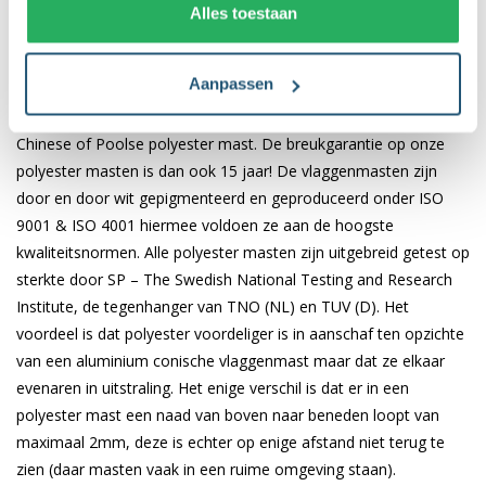
Alles toestaan
Kwaliteit
Onze polyester vlaggenmasten hebben een wanddikte van
Aanpassen
6mm, dit houdt in dat deze gelijk is aan de kwaliteit van een
aluminium vlaggenmast. Dit is niet te vergelijken met een
Chinese of Poolse polyester mast. De breukgarantie op onze
polyester masten is dan ook 15 jaar! De vlaggenmasten zijn
door en door wit gepigmenteerd en geproduceerd onder ISO
9001 & ISO 4001 hiermee voldoen ze aan de hoogste
kwaliteitsnormen. Alle polyester masten zijn uitgebreid getest op
sterkte door SP – The Swedish National Testing and Research
Institute, de tegenhanger van TNO (NL) en TUV (D). Het
voordeel is dat polyester voordeliger is in aanschaf ten opzichte
van een aluminium conische vlaggenmast maar dat ze elkaar
evenaren in uitstraling. Het enige verschil is dat er in een
polyester mast een naad van boven naar beneden loopt van
maximaal 2mm, deze is echter op enige afstand niet terug te
zien (daar masten vaak in een ruime omgeving staan).