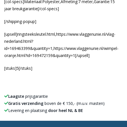
[col-specs]Materiaal:Polyester,Afmeting:7 meter,Garantie:15
jaar breukgarantie[/col-specs]
[/shipping-popup]
[upsell]ringsteeksleutel.html,https://www.vlaggenunie.nl/vlag-
nederland.html?
id=169463399&quantity=1,https://www.vlaggenunie.nl/wimpel-
oranje.html?id=169472159&quantity=1[/upsell]
[stuks]5[/stuks]
Laagste
prijsgarantie
Gratis verzending
boven de € 150,- (m.u.v. masten)
Levering en plaatsing
door heel NL & BE