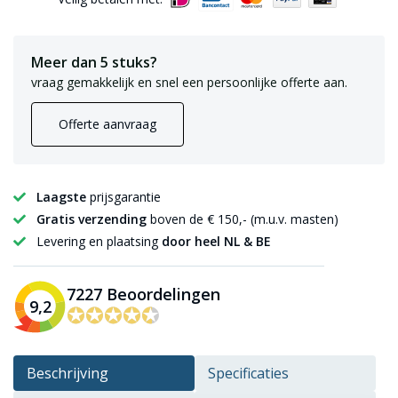
Meer dan 5 stuks?
vraag gemakkelijk en snel een persoonlijke offerte aan.
Offerte aanvraag
Laagste
prijsgarantie
Gratis verzending
boven de € 150,- (m.u.v. masten)
Levering en plaatsing
door heel NL & BE
7227 Beoordelingen
9,2
✪✪✪✪✪
✪✪✪✪✪
Beschrijving
Specificaties