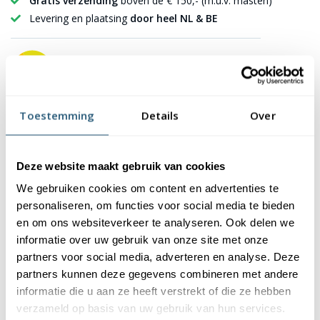
Gratis verzending
boven de € 150,- (m.u.v. masten)
Levering en plaatsing
door heel NL & BE
7223 Beoordelingen
9,2
✪✪✪✪✪
✪✪✪✪✪
Toestemming
Details
Over
Beschrijving
Specificaties
Montage video
Documentatie
Deze website maakt gebruik van cookies
Levering & montage
Veelgestelde vragen
We gebruiken cookies om content en advertenties te
personaliseren, om functies voor social media te bieden
Reviews
en om ons websiteverkeer te analyseren. Ook delen we
informatie over uw gebruik van onze site met onze
Beschrijving
partners voor social media, adverteren en analyse. Deze
partners kunnen deze gegevens combineren met andere
Een polyester baniermast wordt veelal gebruikt door bedrijven.
informatie die u aan ze heeft verstrekt of die ze hebben
Dit komt omdat deze voorzien is van een draaibare
verzameld op basis van uw gebruik van hun services.