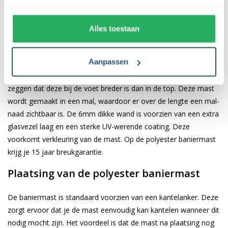
banieruithouder waar de baniervlag overheen geschoven kan
worden, waardoor deze altijd goed zichtbaar is.
Alles toestaan
Kenmerken van de polyester baniermast
6-12 meter
Aanpassen
De polyester baniermast heeft een conische vorm. Dit wil
zeggen dat deze bij de voet breder is dan in de top. Deze mast
wordt gemaakt in een mal, waardoor er over de lengte een mal-
naad zichtbaar is. De 6mm dikke wand is voorzien van een extra
glasvezel laag en een sterke UV-werende coating. Deze
voorkomt verkleuring van de mast. Op de polyester baniermast
krijg je 15 jaar breukgarantie.
Plaatsing van de polyester baniermast
De baniermast is standaard voorzien van een kantelanker. Deze
zorgt ervoor dat je de mast eenvoudig kan kantelen wanneer dit
nodig mocht zijn. Het voordeel is dat de mast na plaatsing nog