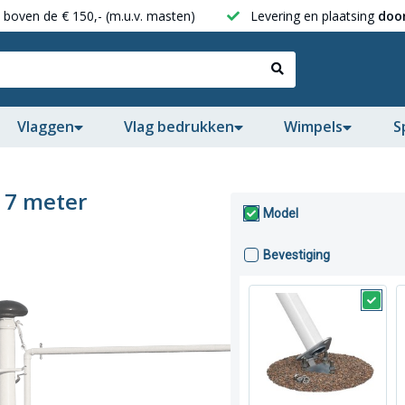
boven de € 150,- (m.u.v. masten)
Levering en plaatsing
door
Vlaggen
Vlag bedrukken
Wimpels
S
 7 meter
Model
Bevestiging