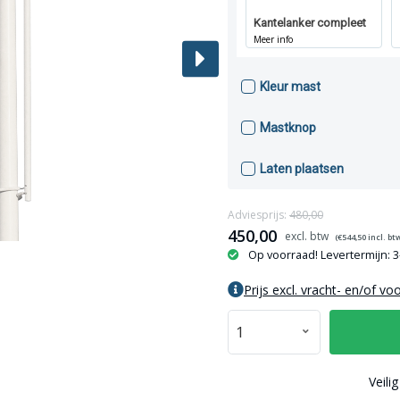
Kantelanker compleet
Meer info
Kleur mast
Mastknop
Laten plaatsen
Adviesprijs:
480,00
450,00
(€
544,50
incl. bt
Op voorraad! Levertermijn: 
Prijs excl. vracht- en/of vo
Veili