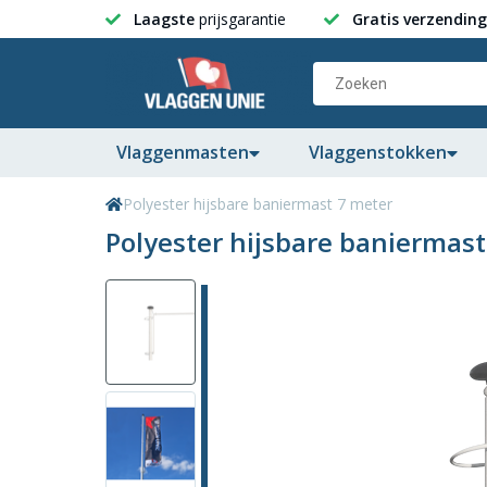
Laagste
prijsgarantie
Gratis verzending
Vlaggenmasten
Vlaggenstokken
Polyester hijsbare baniermast 7 meter
Polyester hijsbare baniermast