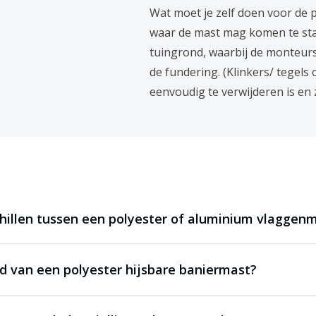
300x100cm / 300x120cm
Wat moet je zelf doen voor de p
350x100cm / 350x120cm
waar de mast mag komen te staan
tuingrond, waarbij de monteur
400x100cm / 400x120cm
de fundering. (Klinkers/ tegels
450x150cm
eenvoudig te verwijderen is en 
nfo@vlaggenunie.nl
of 0512 – 778
rd
chillen tussen een polyester of aluminium vlaggen
jd van een polyester hijsbare baniermast?