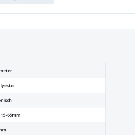
 meter
lyester
onisch
115-65mm
mm