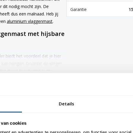
 dit nodig mocht zijn. De
Garantie
15
heeft dus een malnaad. Heb jij
 een
aluminium vlaggenmast
.
aggenmast met hijsbare
r biedt het voordeel dat je hier
n kan hangen. Doordat de slinger
 vlag direct beschermd tegen
Vlaggen Unie biedt de volgende
 mast tegen.
Details
n 3 tot 7 dagen geleverd.
ten.
 en betrouwbare verankering.
 van cookies
lengte voor jou.
ent en advertenties te personaliseren, om functies voor social