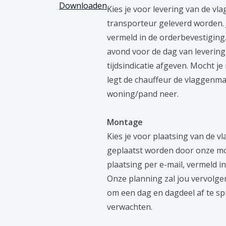
Downloaden
Kies je voor levering van de v
transporteur geleverd worden. 
nmast 7 meter
vermeld in de orderbevestigin
avond voor de dag van levering
en nastelbaar kantelanker. Je kan
tijdsindicatie afgeven. Mocht j
 vakkundige plaatsingsteam. De
afstemmen van de
legt de chauffeur de vlaggenmas
woning/pand neer.
o
zie je hoe het plaatsen van een
Montage
Kies je voor plaatsing van de 
en
geplaatst worden door onze mo
plaatsing per e-mail, vermeld i
t geschikt lengtemaat is voor jouw
Onze planning zal jou vervolgen
den als richtlijn..
om een dag en dagdeel af te s
verwachten.
Aanbevolen vlagmaat