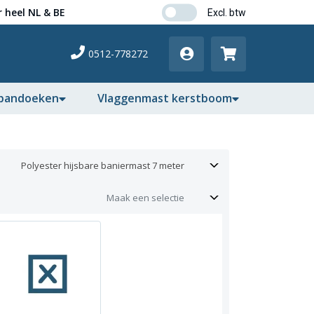
 heel NL & BE
0512-778272
pandoeken
Vlaggenmast kerstboom
Polyester hijsbare baniermast 7 meter
Maak een selectie