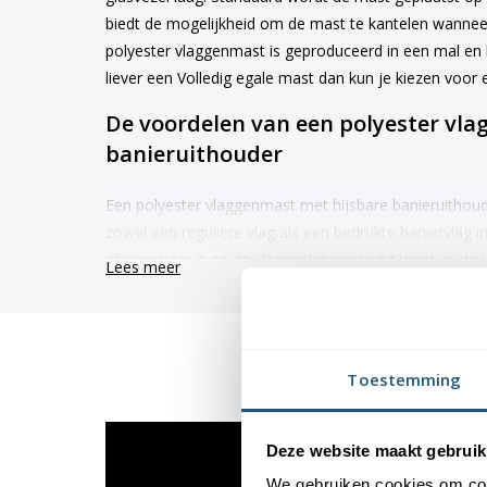
biedt de mogelijkheid om de mast te kantelen wanneer
polyester vlaggenmast is geproduceerd in een mal en 
liever een Volledig egale mast dan kun je kiezen voor
De voordelen van een polyester vl
banieruithouder
Een polyester vlaggenmast met hijsbare banieruithoude
zowel een reguliere vlag als een bedrukte baniervlag i
afneembaar is en de vlaggenlijn inwendig loopt, is de
Lees meer
diefstal. Een polyester hijsbare baniermast kopen bij 
voordelen:
✓ Sterke UV-coating
– Deze gaat verkleuren van de
Toestemming
✓ Snelle levering
– De polyester vlaggenmast wordt i
✓ 15 jaar breukgarantie
– Uitstekende kwaliteit mas
✓ Gebruik van M20 schroefdraad
– Voor een sterke
Deze website maakt gebruik
✓ Verkrijgbaar in diverse lengtes
– Altijd de ideale 
We gebruiken cookies om cont