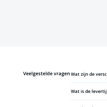
<5 meter
6 meter
6 meter
7 meter
7 meter
8 meter
>8 meter
9 meter
Bij twijfel kun je altijd contact met ons opnemen via
i
272. Onze product specialisten staan je graag te woo
Veelgestelde vragen
Wat zijn de vers
Wat is de leverti