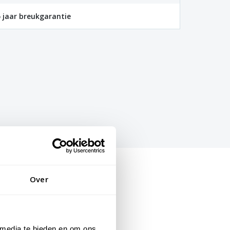
 jaar breukgarantie
Over
 media te bieden en om ons