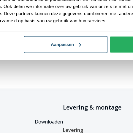
. Ook delen we informatie over uw gebruik van onze site met on
inium en polyester vlaggenmast,
e. Deze partners kunnen deze gegevens combineren met andere i
ast
.
erzameld op basis van uw gebruik van hun services.
 hijsbare baniermast 7
Aanpassen
ruithouder biedt diverse
chillende voor- en nadelen.
rt in de wind (Geluid).
e ruimte op de ringen kan de
Levering & montage
beschadigen.
gsgevoelig.
Downloaden
Levering