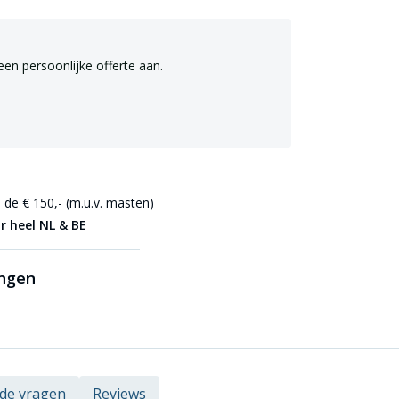
een persoonlijke offerte aan.
de € 150,- (m.u.v. masten)
r heel NL & BE
ingen
lde vragen
Reviews