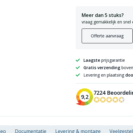
Meer dan 5 stuks?
vraag gemakkelijk en snel 
Offerte aanvraag
Laagste
prijsgarantie
Gratis verzending
boven 
Levering en plaatsing
doo
7224 Beoordel
9,2
✪✪✪✪✪
✪✪✪✪✪
deo
Documentatie
Levering & montage
Veelgeste