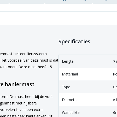
Specificaties
genmast het een liersysteem
 Het voordeel van deze mast is dat
Lengte
7
n kan tonen. Deze mast heeft 15
Materiaal
Po
re baniermast
Type
C
vorm. De mast heeft bij de voet
Diameter
ø
genmast met hijsbare
voorzien is van een extra
Wanddikte
6
een nastelbaar kantelanker. Dit