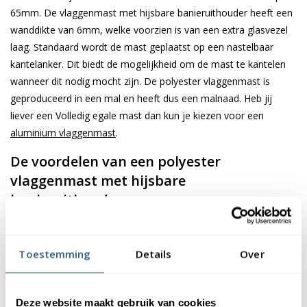
65mm. De vlaggenmast met hijsbare banieruithouder heeft een
wanddikte van 6mm, welke voorzien is van een extra glasvezel
laag. Standaard wordt de mast geplaatst op een nastelbaar
kantelanker. Dit biedt de mogelijkheid om de mast te kantelen
wanneer dit nodig mocht zijn. De polyester vlaggenmast is
geproduceerd in een mal en heeft dus een malnaad. Heb jij
liever een Volledig egale mast dan kun je kiezen voor een
aluminium vlaggenmast
.
De voordelen van een polyester
vlaggenmast met hijsbare
banieruithouder
Een polyester vlaggenmast met hijsbare banieruithouder biedt
het voordeel dat je hier zowel een reguliere vlag als een
Toestemming
Details
Over
bedrukte baniervlag in kan hangen. Doordat de slinger
afneembaar is en de vlaggenlijn inwendig loopt, is de vlag direct
beschermd tegen diefstal. Een polyester hijsbare baniermast
Deze website maakt gebruik van cookies