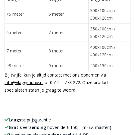
300x100cm /
<5 meter
6 meter
300x120cm
350x100cm /
6 meter
7 meter
350x120cm
400x100cm /
7 meter
8 meter
400x120cm
>8 meter
9 meter
450x150cm
Bij twijfel kun je altijd contact met ons opnemen via
info@vlaggenunie.nl
of 0512 – 778 272. Onze product
specialisten staan je graag te woord
Laagste
prijsgarantie
Gratis verzending
boven de € 150,- (m.u.v. masten)
Levering en plaatsing
door heel NL & BE