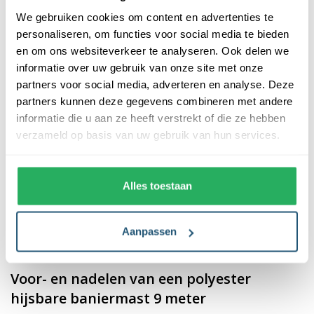
kopen bij Vlaggen Unie biedt de volgende voordelen:
We gebruiken cookies om content en advertenties te
personaliseren, om functies voor social media te bieden
✓ Sterke UV-coating
– Deze gaat verkleuren van de mast
en om ons websiteverkeer te analyseren. Ook delen we
tegen.
informatie over uw gebruik van onze site met onze
✓ Snelle levering
– De polyester vlaggenmast wordt in 3 tot 7
partners voor social media, adverteren en analyse. Deze
dagen geleverd.
partners kunnen deze gegevens combineren met andere
✓ 15 jaar breukgarantie
– Uitstekende kwaliteit masten.
informatie die u aan ze heeft verstrekt of die ze hebben
✓ Gebruik van M20 schroefdraad
– Voor een sterke en
verzameld op basis van uw gebruik van hun services.
betrouwbare verankering.
✓ Verkrijgbaar in diverse lengtes
– Altijd de ideale lengte voor
jou.
Alles toestaan
Ben jij benieuwd naar de verschillen tussen een aluminium en
polyester vlaggenmast, lees dan onze blog
polyester vs.
Aanpassen
aluminium vlaggenmast
.
Voor- en nadelen van een polyester
hijsbare baniermast 9 meter