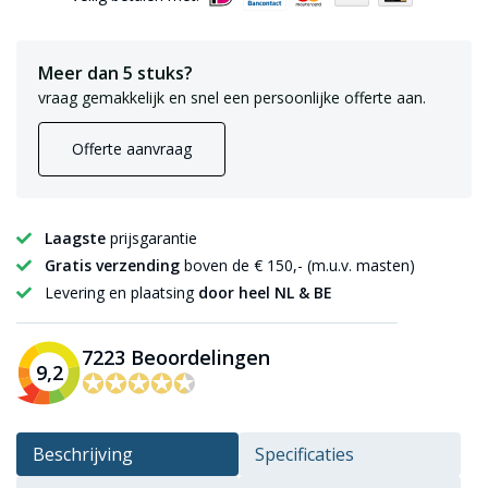
Meer dan 5 stuks?
vraag gemakkelijk en snel een persoonlijke offerte aan.
Offerte aanvraag
Laagste
prijsgarantie
Gratis verzending
boven de € 150,- (m.u.v. masten)
Levering en plaatsing
door heel NL & BE
7223 Beoordelingen
9,2
✪✪✪✪✪
✪✪✪✪✪
Beschrijving
Specificaties