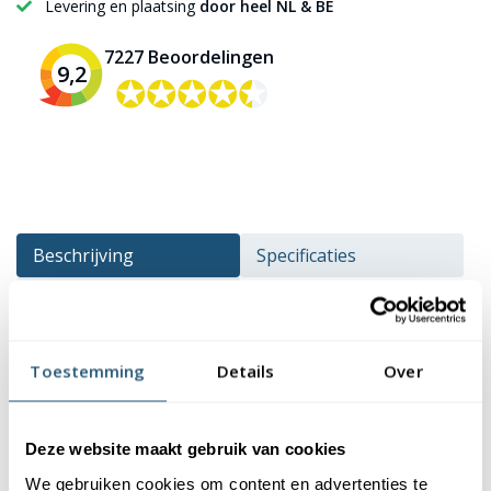
Levering en plaatsing
door heel NL & BE
7227 Beoordelingen
9,2
✪✪✪✪✪
✪✪✪✪✪
Beschrijving
Specificaties
Reviews
Beschrijving
Toestemming
Details
Over
De echte formule 1 liefhebbers zullen deze vlag direct
herkennen. Deze vlag verzorgd de start van iedere race. Het
Deze website maakt gebruik van cookies
rood-wit geblokte patroon is opvallend en verkrijgbaar in 4
We gebruiken cookies om content en advertenties te