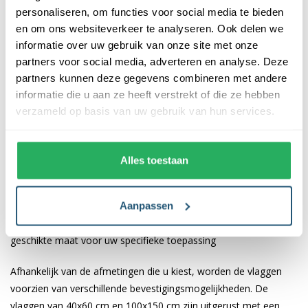
verschillende formaten. De vlag is gemaakt van 115 gr/m²
personaliseren, om functies voor social media te bieden
glanspolyester. Dit materiaal is niet alleen duurzaam, maar ook
en om ons websiteverkeer te analyseren. Ook delen we
kleurecht en uv-bestendig. U kunt er dus zeker van zijn dat de
informatie over uw gebruik van onze site met onze
kleuren van de vlag mooi blijven. Bovendien zijn onze vlaggen
partners voor social media, adverteren en analyse. Deze
wasbaar op 40 graden, waardoor ze eenvoudig schoon te
partners kunnen deze gegevens combineren met andere
houden zijn.
informatie die u aan ze heeft verstrekt of die ze hebben
verzameld op basis van uw gebruik van hun services.
Afwerking van de start vlag
De afwerking van onze vlaggen is van hoge kwaliteit. Ze zijn
Alles toestaan
voorzien van een sterke kopband en een dubbele stiknaad, wat
bijdraagt aan hun duurzaamheid en stevigheid. Wij bieden de
Aanpassen
start vlag aan in verschillende afmetingen: 40x60 cm, 100x150
cm, 150x225 cm en 200x300 cm. Hierdoor is er altijd een
geschikte maat voor uw specifieke toepassing
Afhankelijk van de afmetingen die u kiest, worden de vlaggen
voorzien van verschillende bevestigingsmogelijkheden. De
vlaggen van 40x60 cm en 100x150 cm zijn uitgerust met een