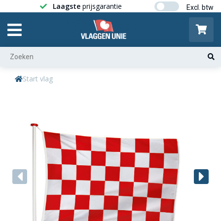
Laagste
prijsgarantie
Gratis ver
Start vlag