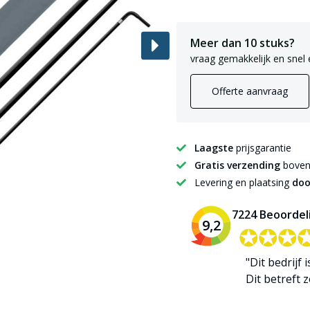
Meer dan 10 stuks?
vraag gemakkelijk en snel 
Offerte aanvraag
Laagste
prijsgarantie
Gratis verzending
boven 
Levering en plaatsing
doo
7224 Beoordel
9,2
✪✪✪
✪✪✪
"Dit bedrijf 
Dit betreft zo