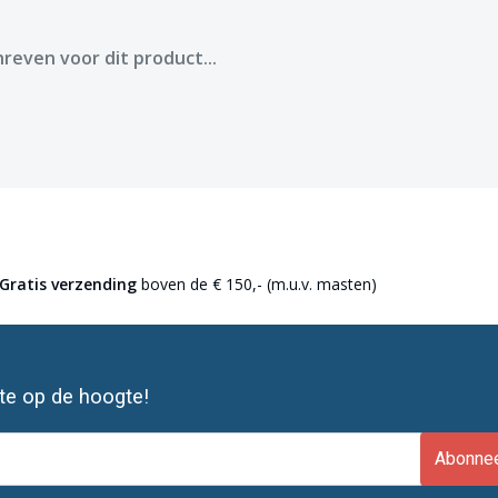
reven voor dit product...
Gratis verzending
boven de € 150,- (m.u.v. masten)
ste op de hoogte!
Abonne