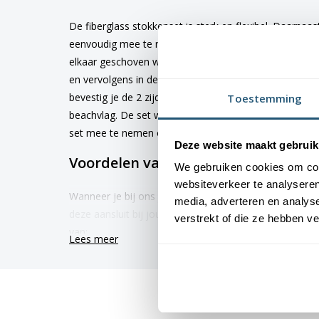
De fiberglass stokkenset is sterk en flexibel. Daarnaas
eenvoudig mee te nemen op locatie. De set bestaat ui
elkaar geschoven worden.
Let op!
Je schuift de stokke
en vervolgens in de beachvlag. Ditzelfde doe je voor d
bevestig je de 2 zijden aan elkaar. Het aantal delen is
Toestemming
beachvlag. De set wordt geleverd inclusief een stevig
set mee te nemen op locatie.
Deze website maakt gebruik
Voordelen van een stokkenset van 
We gebruiken cookies om cont
websiteverkeer te analyseren
Wanneer je bij ons jouw stokkenset t.b.v.
beachvlag vi
media, adverteren en analys
deze aansluit bij jouw beachvlag welke je eerder bij on
verstrekt of die ze hebben v
van:
Lees meer
✓ Een uitstekende kwaliteit
✓ Scherpe levertijd
✓ Deskundig advies door onze product specialisten