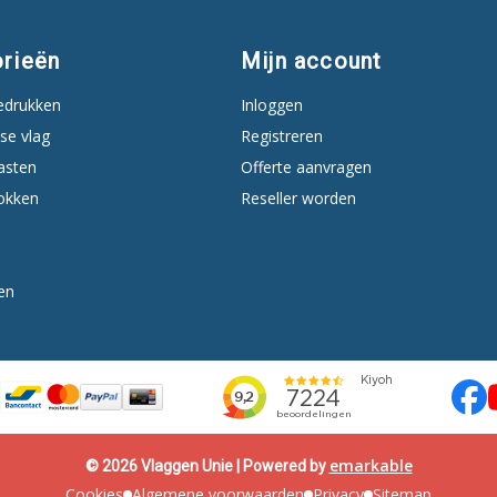
rieën
Mijn account
edrukken
Inloggen
se vlag
Registreren
asten
Offerte aanvragen
okken
Reseller worden
en
emarkable
© 2026 Vlaggen Unie | Powered by
Cookies
Algemene voorwaarden
Privacy
Sitemap