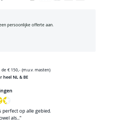
een persoonlijke offerte aan.
de € 150,- (m.u.v. masten)
r heel NL & BE
ingen
✪✪
✪✪
is perfect op alle gebied.
wel als..."