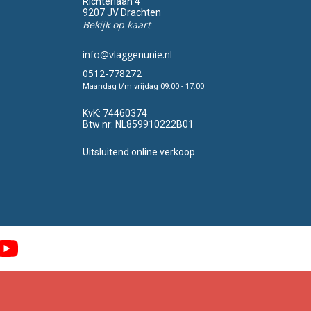
Richterlaan 4
9207 JV Drachten
Bekijk op kaart
info@vlaggenunie.nl
0512-778272
Maandag t/m vrijdag 09:00 - 17:00
KvK:
74460374
Btw nr:
NL859910222B01
Uitsluitend online verkoop