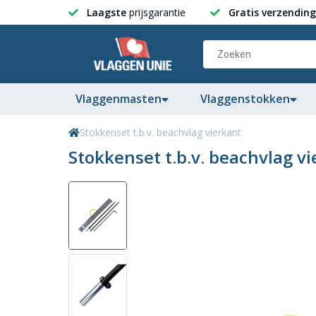
Laagste
prijsgarantie
Gratis verzending
Vlaggenmasten
Vlaggenstokken
Stokkenset t.b.v. beachvlag vierkant
Stokkenset t.b.v. beachvlag v