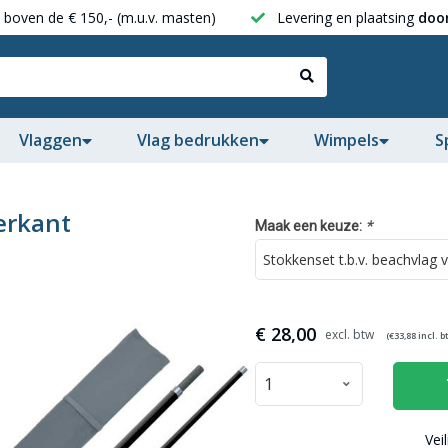
boven de € 150,- (m.u.v. masten)
Levering en plaatsing
door
Vlaggen
Vlag bedrukken
Wimpels
S
ierkant
*
Maak een keuze:
€
28,00
(€
33,88
incl. b
Vei