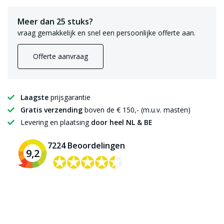
Meer dan 25 stuks?
vraag gemakkelijk en snel een persoonlijke offerte aan.
Offerte aanvraag
Laagste
prijsgarantie
Gratis verzending
boven de € 150,- (m.u.v. masten)
Levering en plaatsing
door heel NL & BE
7224 Beoordelingen
9,2
✪✪✪✪✪
✪✪✪✪✪