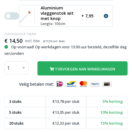
Aluminium
vlaggenstok wit
+ 7,95
met knop
Lengte: 100cm
Adviesprijs:€
18,50
€
14,50
(€
17,55
incl. btw)
Op voorraad! Op werkdagen voor 13:00 uur besteld, dezelfde dag
verzonden
TOEVOEGEN AAN WINKELWAGEN
Veilig betalen met:
3 stuks
€13,78
per stuk
5% korting
5 stuks
€13,05
per stuk
10% korting
20 stuks
€12,33
per stuk
15% korting