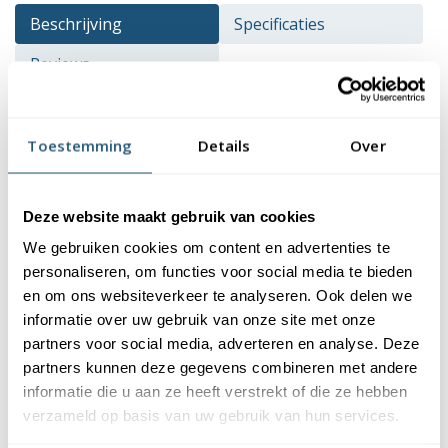
Beschrijving
Specificaties
Reviews
Beschrijving
Toestemming
Details
Over
Het WK voetbal is een sportevenement waarbij veel
Nederlanders samen komen om de oranje leeuwen aan te
Deze website maakt gebruik van cookies
moedigen. Vlaggen spelen een grote rol tijdens dit soort
We gebruiken cookies om content en advertenties te
toernooien. Met de 'Trots op Onze Helden' vlag laat jij zien onze
personaliseren, om functies voor social media te bieden
leeuwen te steunen. Vlaggen zorgen dan voor extra sfeer.
en om ons websiteverkeer te analyseren. Ook delen we
kenmerken van de Trots op onze helden
informatie over uw gebruik van onze site met onze
vlag
partners voor social media, adverteren en analyse. Deze
partners kunnen deze gegevens combineren met andere
Deze oranje vlag heeft in het midden een zwarte driehoek waar
informatie die u aan ze heeft verstrekt of die ze hebben
verzameld op basis van uw gebruik van hun services.
groot een leeuwenkop op staat. De leeuw is natuurlijk
kenmerkend voor Nederland. Ook de kleur Oranje hoort bij ons