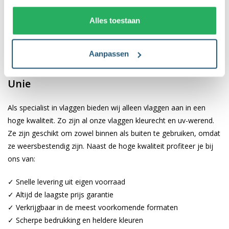
land. Deze vlag is verkrijgbaar in 4 verschillende formaten en is
Alles toestaan
gemaakt van glanspolyester vlaggendoek. Hierdoor komt de
kleur oranje mooi fel tot uiting. Daarnaast is de oranje vlag
voorzien van een kwalitatieve afwerking.
Aanpassen
Het voordeel van een WK-vlag van Vlaggen
Unie
Als specialist in vlaggen bieden wij alleen vlaggen aan in een
hoge kwaliteit. Zo zijn al onze vlaggen kleurecht en uv-werend.
Ze zijn geschikt om zowel binnen als buiten te gebruiken, omdat
ze weersbestendig zijn. Naast de hoge kwaliteit profiteer je bij
ons van:
✓ Snelle levering uit eigen voorraad
✓ Altijd de laagste prijs garantie
✓ Verkrijgbaar in de meest voorkomende formaten
✓ Scherpe bedrukking en heldere kleuren