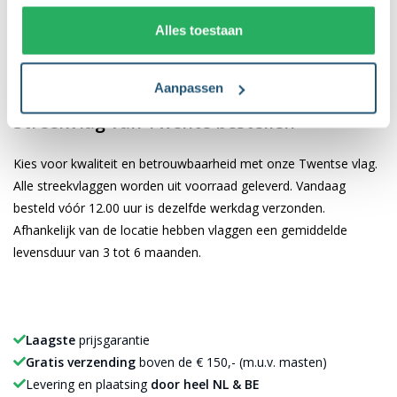
voorzien van verschillende bevestigingsmogelijkheden. De
Alles toestaan
vlaggen van 40x60 cm en 100x150 cm zijn uitgerust met een
koord en lusje, terwijl de grotere maten van 150x225 cm,
200x300 cm en 225x350 cm zijn voorzien van clips.
Aanpassen
Streekvlag van Twente bestellen
Kies voor kwaliteit en betrouwbaarheid met onze Twentse vlag.
Alle streekvlaggen worden uit voorraad geleverd. Vandaag
besteld vóór 12.00 uur is dezelfde werkdag verzonden.
Afhankelijk van de locatie hebben vlaggen een gemiddelde
levensduur van 3 tot 6 maanden.
Laagste
prijsgarantie
Gratis verzending
boven de € 150,- (m.u.v. masten)
Levering en plaatsing
door heel NL & BE