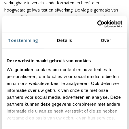
verkrijgbaar in verschillende formaten en heeft een
hoogwaardige kwaliteit en afwerking. De vlag is gemaakt van
115 gr/m² glanspolyester. Dit materiaal is niet alleen duurzaam,
maar ook kleurecht en uv-bestendig. U kunt er dus zeker van zijn
dat de kleuren van de vlag mooi blijven. Bovendien zijn onze
vlaggen wasbaar op 40 graden, waardoor ze eenvoudig schoon
Toestemming
Details
Over
te houden zijn.
Afwerking van de Twentse vlag
Deze website maakt gebruik van cookies
We gebruiken cookies om content en advertenties te
De afwerking van onze vlaggen is van hoge kwaliteit. Ze zijn
personaliseren, om functies voor social media te bieden
voorzien van een sterke kopband en een dubbele stiknaad, wat
en om ons websiteverkeer te analyseren. Ook delen we
bijdraagt aan hun duurzaamheid en stevigheid. Wij bieden de
informatie over uw gebruik van onze site met onze
vlag van Twente aan in verschillende afmetingen: 40x60 cm,
partners voor social media, adverteren en analyse. Deze
100x150 cm, 150x225 cm, 200x300 cm en 225x350 cm.
partners kunnen deze gegevens combineren met andere
Hierdoor is er altijd een geschikte maat voor uw specifieke
informatie die u aan ze heeft verstrekt of die ze hebben
toepassing
verzameld op basis van uw gebruik van hun services.
Afhankelijk van de afmetingen die u kiest, worden de vlaggen