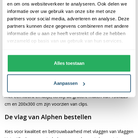
en om ons websiteverkeer te analyseren. Ook delen we
informatie over uw gebruik van onze site met onze
De afwerking van onze vlaggen is van hoge kwaliteit. Ze zijn
partners voor social media, adverteren en analyse. Deze
voorzien van een sterke kopband en een dubbele stiknaad, wat
partners kunnen deze gegevens combineren met andere
bijdraagt aan hun duurzaamheid en stevigheid. Wij bieden de
informatie die u aan ze heeft verstrekt of die ze hebben
vlag van
Alphen
aan in verschillende afmetingen, namelijk 40x60
verzameld op basis van uw gebruik van hun services.
cm, 70x100 cm, 100x150 cm, 150x225 cm en 200x300 cm.
Hierdoor is er altijd een geschikte maat voor jouw specifieke
toepassing
Alles toestaan
Afhankelijk van de afmetingen die je kiest, worden de vlaggen
voorzien van verschillende bevestigingsmogelijkheden. De
Aanpassen
vlaggen van 40x60 cm, 70x100 cm en 100x150 cm zijn uitgerust
met een koord en lusje, terwijl de grotere maten van 150x225
cm en 200x300 cm zijn voorzien van clips.
De vlag van Alphen bestellen
Kies voor kwaliteit en betrouwbaarheid met vlaggen van Vlaggen