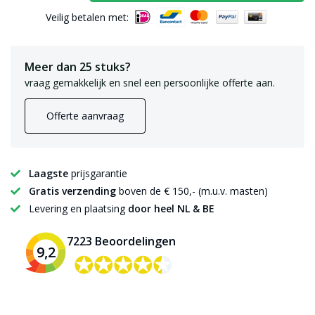
Veilig betalen met:
Meer dan 25 stuks?
vraag gemakkelijk en snel een persoonlijke offerte aan.
Offerte aanvraag
Laagste
prijsgarantie
Gratis verzending
boven de € 150,- (m.u.v. masten)
Levering en plaatsing
door heel NL & BE
7223 Beoordelingen
9,2
✪✪✪✪✪
✪✪✪✪✪