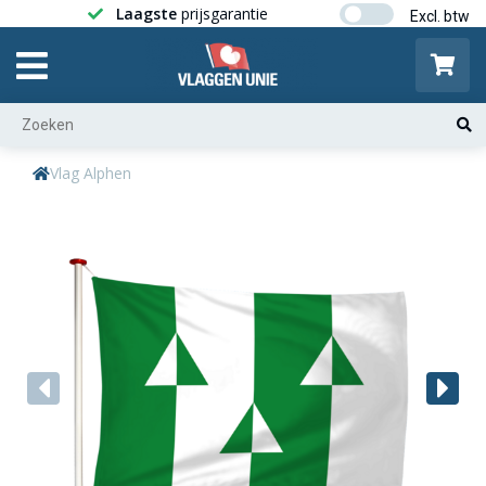
Laagste
prijsgarantie
Gratis ver
Vlag Alphen