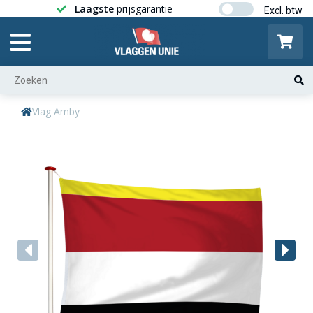
Laagste
prijsgarantie
Gratis ver
Vlag Amby