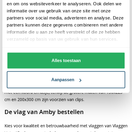
en om ons websiteverkeer te analyseren. Ook delen we
informatie over uw gebruik van onze site met onze
De afwerking van onze vlaggen is van hoge kwaliteit. Ze zijn
partners voor social media, adverteren en analyse. Deze
voorzien van een sterke kopband en een dubbele stiknaad, wat
partners kunnen deze gegevens combineren met andere
bijdraagt aan hun duurzaamheid en stevigheid. Wij bieden de
informatie die u aan ze heeft verstrekt of die ze hebben
vlag van
Amby
aan in verschillende afmetingen, namelijk 40x60
verzameld op basis van uw gebruik van hun services.
cm, 70x100 cm, 100x150 cm, 150x225 cm en 200x300 cm.
Hierdoor is er altijd een geschikte maat voor jouw specifieke
toepassing
Alles toestaan
Afhankelijk van de afmetingen die je kiest, worden de vlaggen
voorzien van verschillende bevestigingsmogelijkheden. De
Aanpassen
vlaggen van 40x60 cm, 70x100 cm en 100x150 cm zijn uitgerust
met een koord en lusje, terwijl de grotere maten van 150x225
cm en 200x300 cm zijn voorzien van clips.
De vlag van Amby bestellen
Kies voor kwaliteit en betrouwbaarheid met vlaggen van Vlaggen