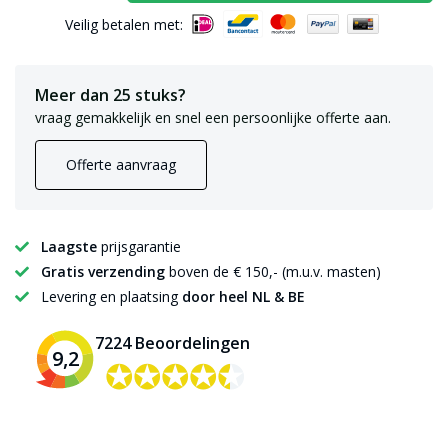
Veilig betalen met:
Meer dan 25 stuks?
vraag gemakkelijk en snel een persoonlijke offerte aan.
Offerte aanvraag
Laagste
prijsgarantie
Gratis verzending
boven de € 150,- (m.u.v. masten)
Levering en plaatsing
door heel NL & BE
7224 Beoordelingen
9,2
✪✪✪✪✪
✪✪✪✪✪