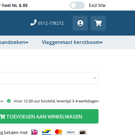
 heel NL & BE
0512-778272
pandoeken
Vlaggenmast kerstboom
Voor 12:00 uur besteld, levertijd 3-4 werkdagen
tw)
TOEVOEGEN AAN WINKELWAGEN
lig betalen met: