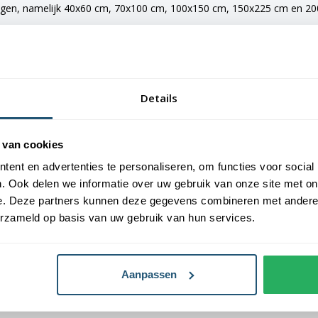
ngen, namelijk 40x60 cm, 70x100 cm, 100x150 cm, 150x225 cm en 200x
e vlaggen voorzien van verschillende bevestigingsmogelijkheden. De 
maten van 150x225 cm en 200x300 cm zijn voorzien van clips.
Details
an Vlaggen Unie. Alle dorps- en stadsvlaggen worden met de grootst 
 van cookies
laggen een gemiddelde levensduur van 3 tot 6 maanden.
ent en advertenties te personaliseren, om functies voor social
. Ook delen we informatie over uw gebruik van onze site met on
oogste kwaliteit vlaggendoek, printing en afwerking.
e. Deze partners kunnen deze gegevens combineren met andere i
erzameld op basis van uw gebruik van hun services.
Aanpassen