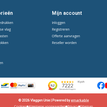
rieën
Mijn account
edrukken
Inloggen
se vlag
Registreren
asten
Offerte aanvragen
okken
Reseller worden
en
emarkable
© 2026 Vlaggen Unie | Powered by
Cookies
Algemene voorwaarden
Privacy
Sitemap