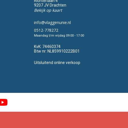
Richterlaan 4
9207 JV Drachten
Bekijk op kaart
info@vlaggenunie.nl
0512-778272
Maandag t/m vrijdag 09:00 - 17:00
KvK:
74460374
Btw nr:
NL859910222B01
Uitsluitend online verkoop