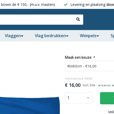
boven de € 150,- (m.u.v. masten)
Levering en plaatsing
door
Vlaggen
Vlag bedrukken
Wimpels
S
*
Maak een keuze:
Adviesprijs:€
19,00
€
16,00
(€
19,36
incl. b
Vei