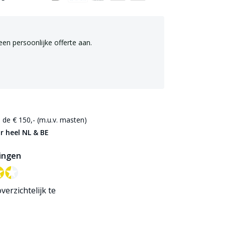
een persoonlijke offerte aan.
de € 150,- (m.u.v. masten)
r heel NL & BE
ingen
✪✪
✪✪
verzichtelijk te