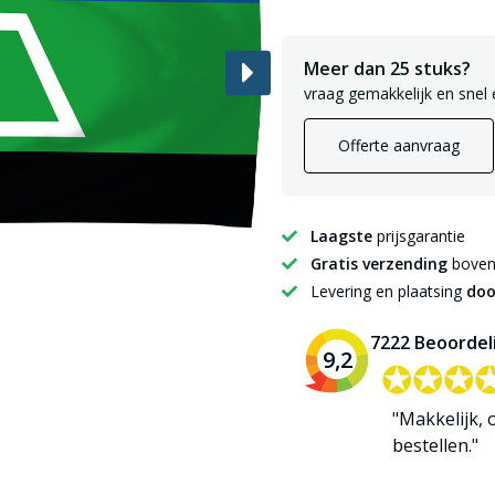
Meer dan 25 stuks?
vraag gemakkelijk en snel 
Offerte aanvraag
Laagste
prijsgarantie
Gratis verzending
boven 
Levering en plaatsing
doo
7222 Beoordel
9,2
✪✪✪
✪✪✪
"Makkelijk, o
bestellen."