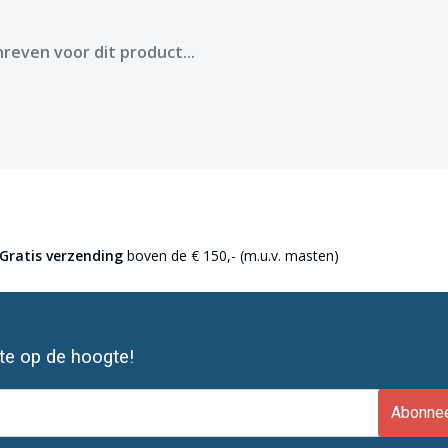
reven voor dit product...
Gratis verzending
boven de € 150,- (m.u.v. masten)
ste op de hoogte!
Abonne