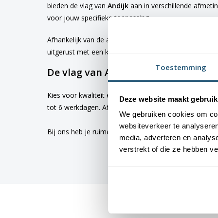
bieden de vlag van
Andijk
aan in verschillende afmeti
voor jouw specifieke toepassing
Afhankelijk van de afmetingen die je kiest, worden d
uitgerust met een koord en lusje, terwijl de grotere 
Toestemming
De vlag van Andijk bestellen
Kies voor kwaliteit en betrouwbaarheid met vlaggen v
Deze website maakt gebruik
tot 6 werkdagen. Afhankelijk van de locatie hebben v
We gebruiken cookies om cont
websiteverkeer te analyseren
Bij ons heb je ruime keus uit
vlaggen
. Altijd met de h
media, adverteren en analys
verstrekt of die ze hebben v