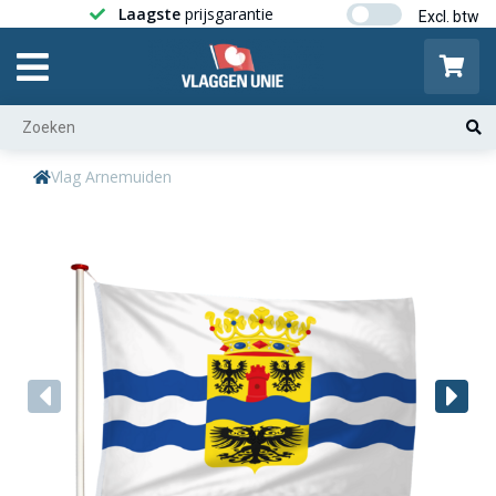
Laagste
prijsgarantie
Gratis ver
Vlag Arnemuiden