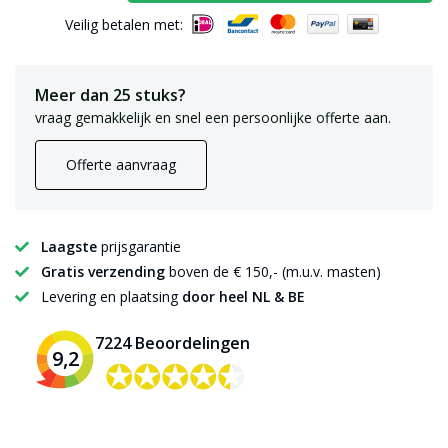
Veilig betalen met:
Meer dan 25 stuks?
vraag gemakkelijk en snel een persoonlijke offerte aan.
Offerte aanvraag
Laagste
prijsgarantie
Gratis verzending
boven de € 150,- (m.u.v. masten)
Levering en plaatsing
door heel NL & BE
7224 Beoordelingen
9,2
✪✪✪✪✪
✪✪✪✪✪