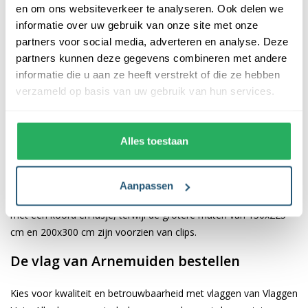
en om ons websiteverkeer te analyseren. Ook delen we
informatie over uw gebruik van onze site met onze
De afwerking van onze vlaggen is van hoge kwaliteit. Ze zijn
partners voor social media, adverteren en analyse. Deze
voorzien van een sterke kopband en een dubbele stiknaad, wat
partners kunnen deze gegevens combineren met andere
bijdraagt aan hun duurzaamheid en stevigheid. Wij bieden de
informatie die u aan ze heeft verstrekt of die ze hebben
vlag van
Arnemuiden
aan in verschillende afmetingen, namelijk
verzameld op basis van uw gebruik van hun services.
40x60 cm, 70x100 cm, 100x150 cm, 150x225 cm en 200x300
cm. Hierdoor is er altijd een geschikte maat voor jouw
specifieke toepassing
Alles toestaan
Afhankelijk van de afmetingen die je kiest, worden de vlaggen
voorzien van verschillende bevestigingsmogelijkheden. De
Aanpassen
vlaggen van 40x60 cm, 70x100 cm en 100x150 cm zijn uitgerust
met een koord en lusje, terwijl de grotere maten van 150x225
cm en 200x300 cm zijn voorzien van clips.
De vlag van Arnemuiden bestellen
Kies voor kwaliteit en betrouwbaarheid met vlaggen van Vlaggen