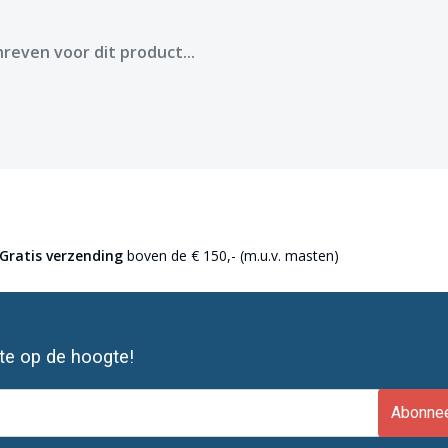
reven voor dit product...
Gratis verzending
boven de € 150,- (m.u.v. masten)
ste op de hoogte!
Abonne