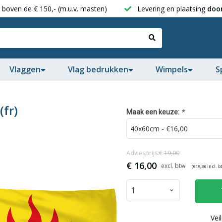
boven de € 150,- (m.u.v. masten)
Levering en plaatsing
door
Vlaggen
Vlag bedrukken
Wimpels
S
(fr)
*
Maak een keuze:
Adviesprijs:€
19,00
€
16,00
(€
19,36
incl. b
Vei