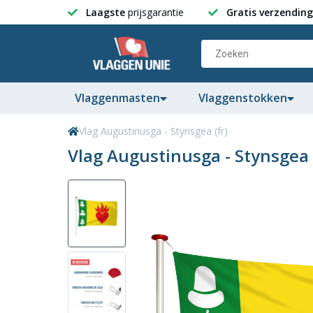
Laagste
prijsgarantie
Gratis verzending
Vlaggenmasten
Vlaggenstokken
Vlag Augustinusga - Stynsgea (fr)
Vlag Augustinusga - Stynsgea 