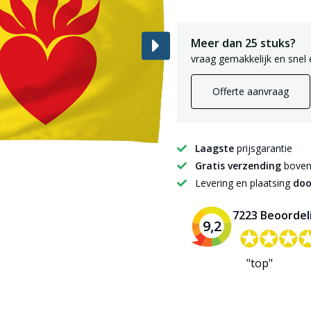
Meer dan 25 stuks?
vraag gemakkelijk en snel 
Offerte aanvraag
Laagste
prijsgarantie
Gratis verzending
boven 
Levering en plaatsing
doo
7223 Beoordel
9,2
✪✪✪
✪✪✪
"top"