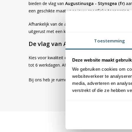
bieden de vlag van
Augustinusga - Stynsgea (fr)
aan
een geschikte maat voor jouw specifieke toepassing
Afhankelijk van de afmetingen die je kiest, worden d
uitgerust met een koord en lusje, terwijl de grotere 
Toestemming
De vlag van Augustinusga - Stynsgea
Kies voor kwaliteit en betrouwbaarheid met vlaggen v
Deze website maakt gebruik
tot 6 werkdagen. Afhankelijk van de locatie hebben v
We gebruiken cookies om cont
websiteverkeer te analyseren
Bij ons heb je ruime keus uit
vlaggen
. Altijd met de h
media, adverteren en analys
verstrekt of die ze hebben v