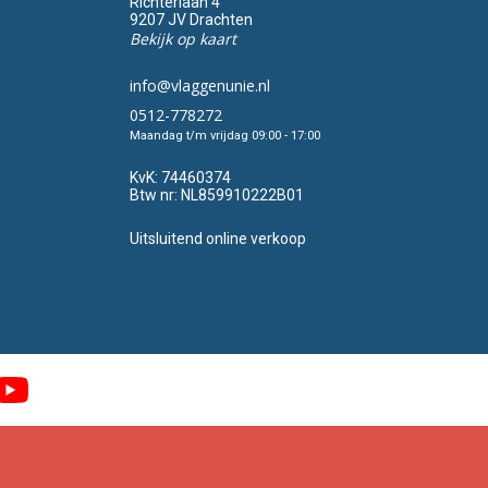
Richterlaan 4
9207 JV Drachten
Bekijk op kaart
info@vlaggenunie.nl
0512-778272
Maandag t/m vrijdag 09:00 - 17:00
KvK:
74460374
Btw nr:
NL859910222B01
Uitsluitend online verkoop