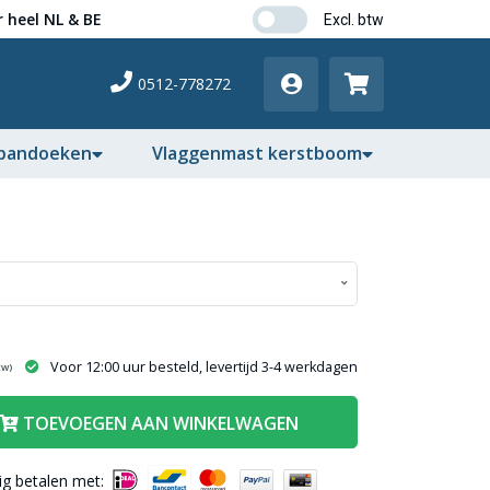
 heel NL & BE
0512-778272
pandoeken
Vlaggenmast kerstboom
Voor 12:00 uur besteld, levertijd 3-4 werkdagen
tw)
TOEVOEGEN AAN WINKELWAGEN
lig betalen met: