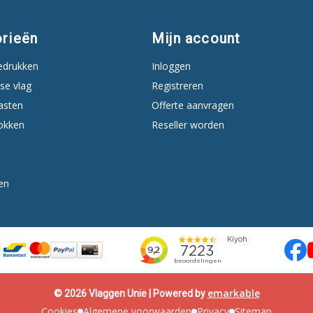
rieën
Mijn account
edrukken
Inloggen
se vlag
Registreren
asten
Offerte aanvragen
okken
Reseller worden
en
emarkable
© 2026 Vlaggen Unie | Powered by
Cookies
Algemene voorwaarden
Privacy
Sitemap