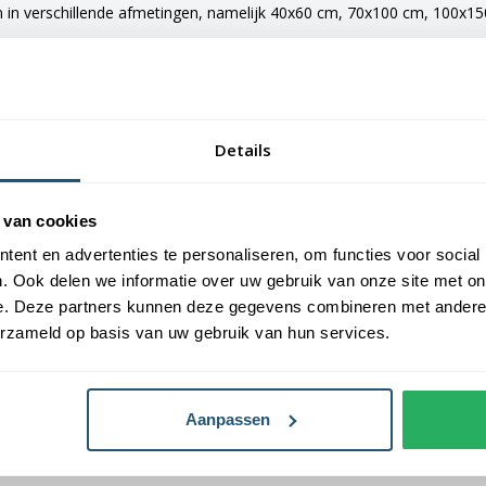
 in verschillende afmetingen, namelijk 40x60 cm, 70x100 cm, 100x150
e vlaggen voorzien van verschillende bevestigingsmogelijkheden. De 
maten van 150x225 cm en 200x300 cm zijn voorzien van clips.
Details
 (fr) bestellen
an Vlaggen Unie. Alle dorps- en stadsvlaggen worden met de grootst 
 van cookies
laggen een gemiddelde levensduur van 3 tot 6 maanden.
ent en advertenties te personaliseren, om functies voor social
. Ook delen we informatie over uw gebruik van onze site met on
oogste kwaliteit vlaggendoek, printing en afwerking.
e. Deze partners kunnen deze gegevens combineren met andere i
erzameld op basis van uw gebruik van hun services.
Aanpassen