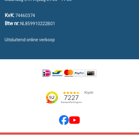
KvK:
74460374
Btw nr:
NL859910222B01
Uitsluitend online verkoop