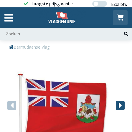
Laagste
prijsgarantie
Gratis ver
Bermudaanse Vlag