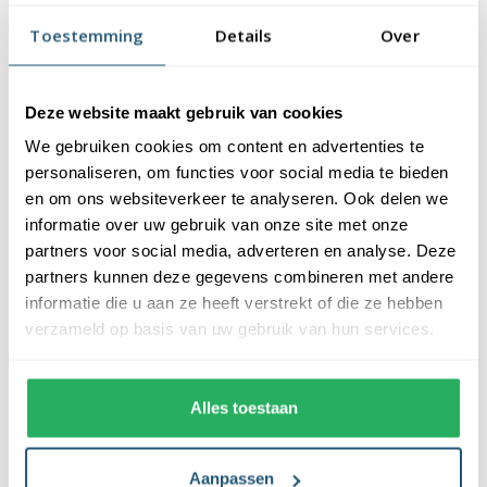
vlaggendoek (115 gr/m2). De vlag heeft een kwalitatieve
Toestemming
Details
Over
afwerking, is uw-werend en kan gewassen worden op maximaal
40 graden. De vlag heeft een gemiddelde levensduur van 3 tot 6
maanden bij continue gebruik. De levensduur is afhankelijk van
Deze website maakt gebruik van cookies
de locatie en weersomstandigheden.
We gebruiken cookies om content en advertenties te
Voordelen van de Bermudaanse vlag
personaliseren, om functies voor social media te bieden
kopen bij Vlaggen Unie
en om ons websiteverkeer te analyseren. Ook delen we
informatie over uw gebruik van onze site met onze
partners voor social media, adverteren en analyse. Deze
De Bermudaanse vlag wordt standaard uit eigen voorraad
partners kunnen deze gegevens combineren met andere
geleverd, wat zorgt voor een snelle levering. Ook zijn onze
informatie die u aan ze heeft verstrekt of die ze hebben
vlaggen voorzien van een hoogwaardige afwerking. Ze zijn
verzameld op basis van uw gebruik van hun services.
voorzien van een sterke zoom die vastgezet is met een dubbele
stiknaad. Bij ons profiteer je van de volgende voordelen:
Alles toestaan
✓ snelle levering uit eigen voorraad
✓ altijd de laagste prijs garantie
✓ verkrijgbaar in de meest voorkomende formaten
Aanpassen