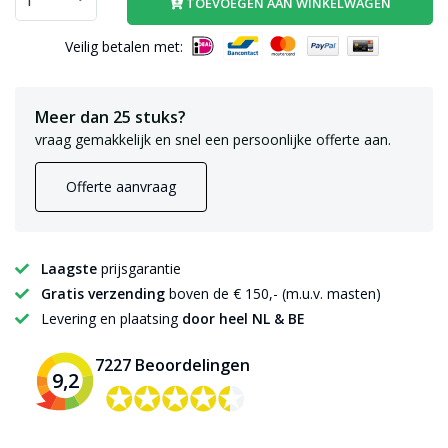
TOEVOEGEN AAN WINKELWAGEN
Veilig betalen met:
Meer dan 25 stuks?
vraag gemakkelijk en snel een persoonlijke offerte aan.
Offerte aanvraag
Laagste
prijsgarantie
Gratis verzending
boven de € 150,- (m.u.v. masten)
Levering en plaatsing
door heel NL & BE
7227 Beoordelingen
9,2
✪✪✪✪✪
✪✪✪✪✪