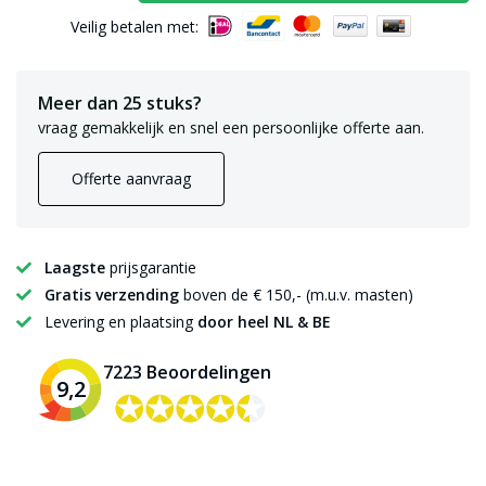
Veilig betalen met:
Meer dan 25 stuks?
vraag gemakkelijk en snel een persoonlijke offerte aan.
Offerte aanvraag
Laagste
prijsgarantie
Gratis verzending
boven de € 150,- (m.u.v. masten)
Levering en plaatsing
door heel NL & BE
7223 Beoordelingen
9,2
✪✪✪✪✪
✪✪✪✪✪