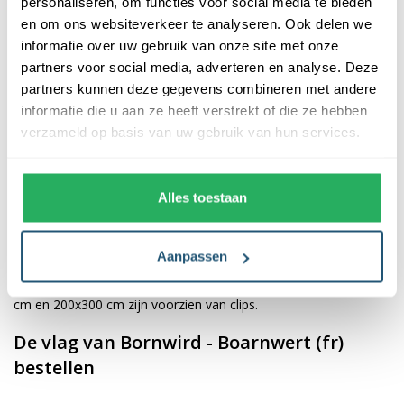
personaliseren, om functies voor social media te bieden
en om ons websiteverkeer te analyseren. Ook delen we
De afwerking van onze vlaggen is van hoge kwaliteit. Ze zijn
informatie over uw gebruik van onze site met onze
voorzien van een sterke kopband en een dubbele stiknaad, wat
partners voor social media, adverteren en analyse. Deze
bijdraagt aan hun duurzaamheid en stevigheid. Wij bieden de
partners kunnen deze gegevens combineren met andere
vlag van
Bornwird - Boarnwert (fr)
aan in verschillende
informatie die u aan ze heeft verstrekt of die ze hebben
afmetingen, namelijk 40x60 cm, 70x100 cm, 100x150 cm,
verzameld op basis van uw gebruik van hun services.
150x225 cm en 200x300 cm. Hierdoor is er altijd een geschikte
maat voor jouw specifieke toepassing
Alles toestaan
Afhankelijk van de afmetingen die je kiest, worden de vlaggen
voorzien van verschillende bevestigingsmogelijkheden. De
Aanpassen
vlaggen van 40x60 cm, 70x100 cm en 100x150 cm zijn uitgerust
met een koord en lusje, terwijl de grotere maten van 150x225
cm en 200x300 cm zijn voorzien van clips.
De vlag van Bornwird - Boarnwert (fr)
bestellen