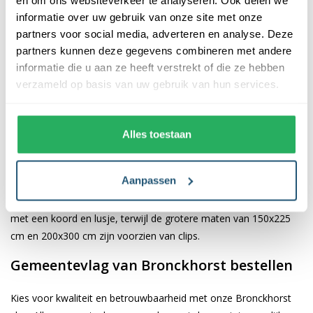
informatie over uw gebruik van onze site met onze
De afwerking van onze vlaggen is van hoge kwaliteit. Ze zijn
partners voor social media, adverteren en analyse. Deze
voorzien van een sterke kopband en een dubbele stiknaad, wat
partners kunnen deze gegevens combineren met andere
bijdraagt aan hun duurzaamheid en stevigheid. Wij bieden de
informatie die u aan ze heeft verstrekt of die ze hebben
vlag van
Bronckhorst
aan in verschillende afmetingen: 40x60
verzameld op basis van uw gebruik van hun services.
cm, 70x100 cm, 100x150 cm, 150x225 cm en 200x300 cm.
Hierdoor is er altijd een geschikte maat voor jouw specifieke
toepassing
Alles toestaan
Afhankelijk van de afmetingen die je kiest, worden de vlaggen
Aanpassen
voorzien van verschillende bevestigingsmogelijkheden. De
vlaggen van 40x60 cm, 70x100 cm en 100x150 cm zijn uitgerust
met een koord en lusje, terwijl de grotere maten van 150x225
cm en 200x300 cm zijn voorzien van clips.
Gemeentevlag van Bronckhorst bestellen
Kies voor kwaliteit en betrouwbaarheid met onze Bronckhorst