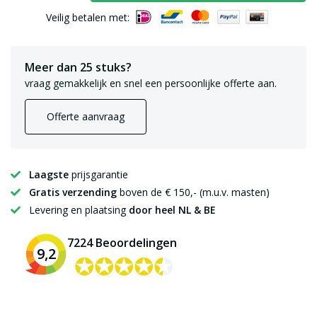
Veilig betalen met:
Meer dan 25 stuks?
vraag gemakkelijk en snel een persoonlijke offerte aan.
Offerte aanvraag
Laagste
prijsgarantie
Gratis verzending
boven de € 150,- (m.u.v. masten)
Levering en plaatsing
door heel NL & BE
7224 Beoordelingen
9,2
✪✪✪✪✪
✪✪✪✪✪