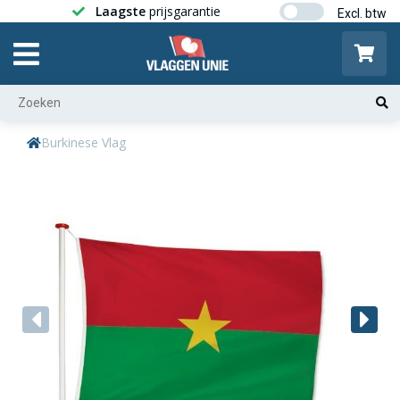
Laagste
prijsgarantie
Gratis ver
Burkinese Vlag