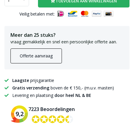
TOEVOEGEN AAN WINKELWAGEN
Veilig betalen met:
Meer dan 25 stuks?
vraag gemakkelijk en snel een persoonlijke offerte aan.
Offerte aanvraag
Laagste
prijsgarantie
Gratis verzending
boven de € 150,- (m.u.v. masten)
Levering en plaatsing
door heel NL & BE
7223 Beoordelingen
9,2
✪✪✪✪✪
✪✪✪✪✪