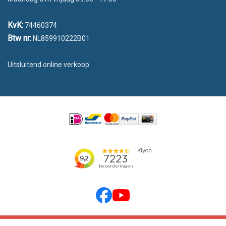
KvK:
74460374
Btw nr:
NL859910222B01
Uitsluitend online verkoop