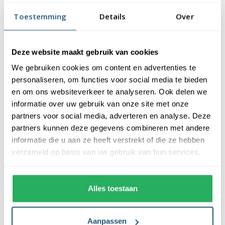
vlaggendoek (115 gr/m2). De vlag heeft een kwalitatieve
Toestemming
Details
Over
afwerking, is uw-werend en kan gewassen worden op maximaal
40 graden. De vlag heeft een gemiddelde levensduur van 3 tot 6
maanden bij continue gebruik. De levensduur is afhankelijk van
Deze website maakt gebruik van cookies
de locatie en weersomstandigheden.
We gebruiken cookies om content en advertenties te
Voordelen van de Burkinese vlag kopen bij
personaliseren, om functies voor social media te bieden
Vlaggen Unie
en om ons websiteverkeer te analyseren. Ook delen we
informatie over uw gebruik van onze site met onze
partners voor social media, adverteren en analyse. Deze
De Burkinese vlag wordt standaard uit eigen voorraad geleverd,
partners kunnen deze gegevens combineren met andere
wat zorgt voor een snelle levering. Ook zijn onze vlaggen
informatie die u aan ze heeft verstrekt of die ze hebben
voorzien van een hoogwaardige afwerking. Ze zijn voorzien van
verzameld op basis van uw gebruik van hun services.
een sterke zoom die vastgezet is met een dubbele stiknaad. Bij
ons profiteer je van de volgende voordelen:
Alles toestaan
✓ snelle levering uit eigen voorraad
✓ altijd de laagste prijs garantie
✓ verkrijgbaar in de meest voorkomende formaten
Aanpassen