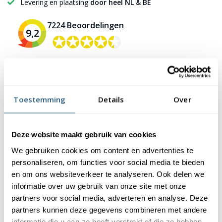
Levering en plaatsing
door heel NL & BE
7224 Beoordelingen
9,2
✪✪✪✪✪
✪✪✪✪✪
Toestemming
Details
Over
Beschrijving
Specificaties
Veelgestelde vragen
Reviews
Deze website maakt gebruik van cookies
We gebruiken cookies om content en advertenties te
personaliseren, om functies voor social media te bieden
Beschrijving
en om ons websiteverkeer te analyseren. Ook delen we
informatie over uw gebruik van onze site met onze
Bent u op zoek naar een Confederatie vlag? Bij ons kunt u
partners voor social media, adverteren en analyse. Deze
voordelig een Confederatie vlag bestellen.
partners kunnen deze gegevens combineren met andere
informatie die u aan ze heeft verstrekt of die ze hebben