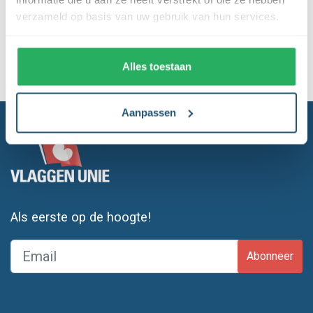
verzameld op basis van uw gebruik van hun services.
Laagste
prijsgarantie
Gratis verzending
boven de € 150,- (m.u.v. masten)
Alles toestaan
Levering en plaatsing
door heel NL & BE
Aanpassen
Als eerste op de hoogte!
Abonneer