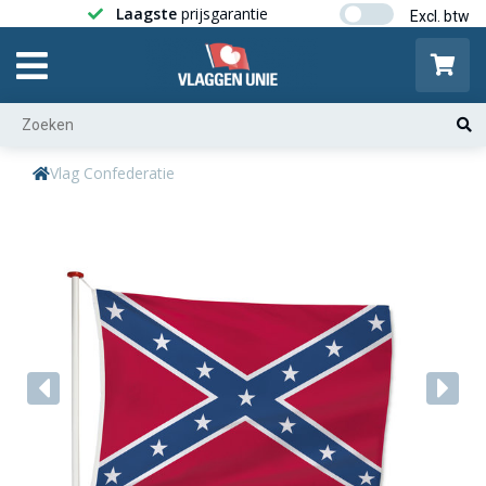
Laagste
prijsgarantie
Gratis ver
Vlag Confederatie