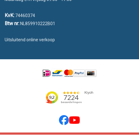
KvK:
74460374
Btw nr:
NL859910222B01
Uitsluitend online verkoop