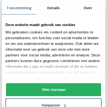
vlaggendoek (115 gr/m2). De vlag heeft een kwalitatieve
Toestemming
Details
Over
afwerking, is uw-werend en kan gewassen worden op maximaal
40 graden. De vlag heeft een gemiddelde levensduur van 3 tot 6
maanden bij continue gebruik. De levensduur is afhankelijk van
Deze website maakt gebruik van cookies
de locatie en weersomstandigheden.
We gebruiken cookies om content en advertenties te
Voordelen van de Curaçaose vlag kopen bij
personaliseren, om functies voor social media te bieden
Vlaggen Unie
en om ons websiteverkeer te analyseren. Ook delen we
informatie over uw gebruik van onze site met onze
partners voor social media, adverteren en analyse. Deze
De Curaçaose vlag wordt standaard uit eigen voorraad geleverd,
partners kunnen deze gegevens combineren met andere
wat zorgt voor een snelle levering. Ook zijn onze vlaggen
informatie die u aan ze heeft verstrekt of die ze hebben
voorzien van een hoogwaardige afwerking. Ze zijn voorzien van
verzameld op basis van uw gebruik van hun services.
een sterke zoom die vastgezet is met een dubbele stiknaad. Bij
ons profiteer je van de volgende voordelen:
Alles toestaan
✓ snelle levering uit eigen voorraad
✓ altijd de laagste prijs garantie
✓ verkrijgbaar in de meest voorkomende formaten
Aanpassen