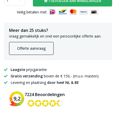
TOEVOEGEN AAN WINKELWAGEN
Veilig betalen met:
Meer dan 25 stuks?
vraag gemakkelijk en snel een persoonlijke offerte aan.
Offerte aanvraag
Laagste
prijsgarantie
Gratis verzending
boven de € 150,- (m.u.v. masten)
Levering en plaatsing
door heel NL & BE
7224 Beoordelingen
9,2
✪✪✪✪✪
✪✪✪✪✪