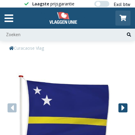
Laagste
prijsgarantie
Gratis ver
Curacaose Vlag