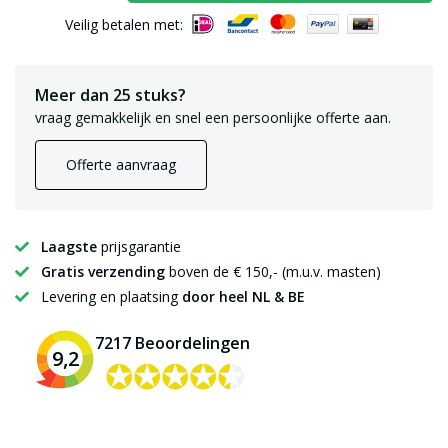
Veilig betalen met:
Meer dan 25 stuks?
vraag gemakkelijk en snel een persoonlijke offerte aan.
Offerte aanvraag
Laagste
prijsgarantie
Gratis verzending
boven de € 150,- (m.u.v. masten)
Levering en plaatsing
door heel NL & BE
7217 Beoordelingen
9,2
✪✪✪✪✪
✪✪✪✪✪