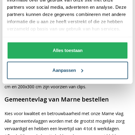
De afwerking van onze vlaggen is van hoge kwaliteit. Ze zijn
partners voor social media, adverteren en analyse. Deze
voorzien van een sterke kopband en een dubbele stiknaad, wat
partners kunnen deze gegevens combineren met andere
bijdraagt aan hun duurzaamheid en stevigheid. Wij bieden de
informatie die u aan ze heeft verstrekt of die ze hebben
vlag van
Marne
aan in verschillende afmetingen: 40x60 cm,
verzameld op basis van uw gebruik van hun services.
70x100 cm, 100x150 cm, 150x225 cm en 200x300 cm. Hierdoor
is er altijd een geschikte maat voor jouw specifieke toepassing
Alles toestaan
Afhankelijk van de afmetingen die je kiest, worden de vlaggen
voorzien van verschillende bevestigingsmogelijkheden. De
Aanpassen
vlaggen van 40x60 cm, 70x100 cm en 100x150 cm zijn uitgerust
met een koord en lusje, terwijl de grotere maten van 150x225
cm en 200x300 cm zijn voorzien van clips.
Gemeentevlag van Marne bestellen
Kies voor kwaliteit en betrouwbaarheid met onze Marne vlag.
Alle gemeentevlaggen worden met de grootst mogelijke zorg
vervaardigd en hebben een levertijd van 4 tot 6 werkdagen.