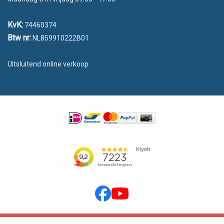
KvK:
74460374
Btw nr:
NL859910222B01
Uitsluitend online verkoop