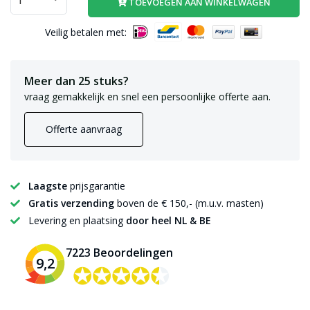
TOEVOEGEN AAN WINKELWAGEN
Veilig betalen met:
Meer dan 25 stuks?
vraag gemakkelijk en snel een persoonlijke offerte aan.
Offerte aanvraag
Laagste
prijsgarantie
Gratis verzending
boven de € 150,- (m.u.v. masten)
Levering en plaatsing
door heel NL & BE
7223 Beoordelingen
9,2
✪✪✪✪✪
✪✪✪✪✪