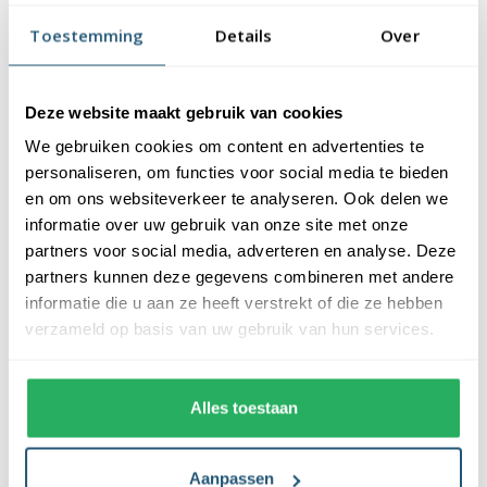
vlaggendoek (115 gr/m2). De vlag heeft een kwalitatieve
Toestemming
Details
Over
afwerking, is uw-werend en kan gewassen worden op maximaal
40 graden. De vlag heeft een gemiddelde levensduur van 3 tot 6
maanden bij continue gebruik. De levensduur is afhankelijk van
Deze website maakt gebruik van cookies
de locatie en weersomstandigheden.
We gebruiken cookies om content en advertenties te
Voordelen van de Djiboutiaanse vlag
personaliseren, om functies voor social media te bieden
kopen bij Vlaggen Unie
en om ons websiteverkeer te analyseren. Ook delen we
informatie over uw gebruik van onze site met onze
partners voor social media, adverteren en analyse. Deze
De Djiboutiaanse vlag wordt standaard uit eigen voorraad
partners kunnen deze gegevens combineren met andere
geleverd, wat zorgt voor een snelle levering. Ook zijn onze
informatie die u aan ze heeft verstrekt of die ze hebben
vlaggen voorzien van een hoogwaardige afwerking. Ze zijn
verzameld op basis van uw gebruik van hun services.
voorzien van een sterke zoom die vastgezet is met een dubbele
stiknaad. Bij ons profiteer je van de volgende voordelen:
Alles toestaan
✓ snelle levering uit eigen voorraad
✓ altijd de laagste prijs garantie
✓ verkrijgbaar in de meest voorkomende formaten
Aanpassen