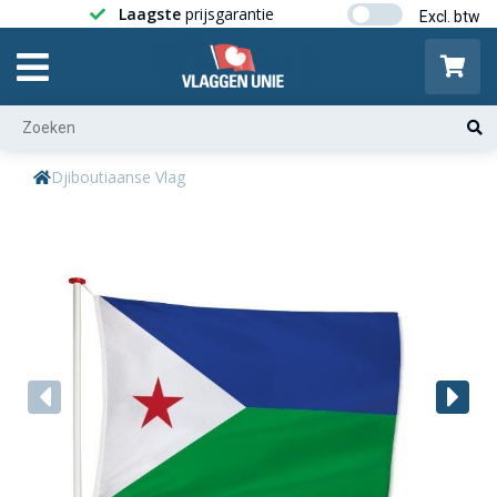
Laagste
prijsgarantie
Gratis ver
Djiboutiaanse Vlag