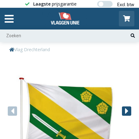
Laagste
prijsgarantie
Gratis ver
Vlag Drechterland