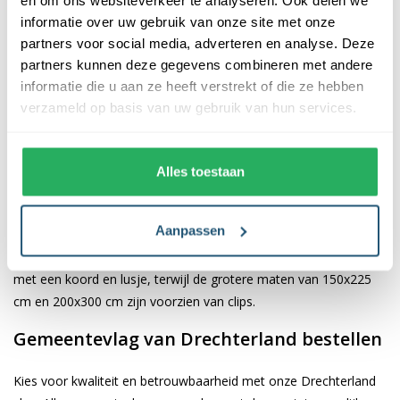
informatie over uw gebruik van onze site met onze
De afwerking van onze vlaggen is van hoge kwaliteit. Ze zijn
partners voor social media, adverteren en analyse. Deze
voorzien van een sterke kopband en een dubbele stiknaad, wat
partners kunnen deze gegevens combineren met andere
bijdraagt aan hun duurzaamheid en stevigheid. Wij bieden de
informatie die u aan ze heeft verstrekt of die ze hebben
vlag van
Drechterland
aan in verschillende afmetingen: 40x60
verzameld op basis van uw gebruik van hun services.
cm, 70x100 cm, 100x150 cm, 150x225 cm en 200x300 cm.
Hierdoor is er altijd een geschikte maat voor jouw specifieke
toepassing
Alles toestaan
Afhankelijk van de afmetingen die je kiest, worden de vlaggen
Aanpassen
voorzien van verschillende bevestigingsmogelijkheden. De
vlaggen van 40x60 cm, 70x100 cm en 100x150 cm zijn uitgerust
met een koord en lusje, terwijl de grotere maten van 150x225
cm en 200x300 cm zijn voorzien van clips.
Gemeentevlag van Drechterland bestellen
Kies voor kwaliteit en betrouwbaarheid met onze Drechterland