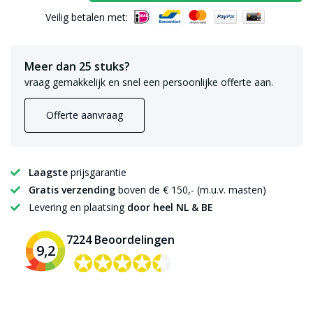
Veilig betalen met:
Meer dan 25 stuks?
vraag gemakkelijk en snel een persoonlijke offerte aan.
Offerte aanvraag
Laagste
prijsgarantie
Gratis verzending
boven de € 150,- (m.u.v. masten)
Levering en plaatsing
door heel NL & BE
7224 Beoordelingen
9,2
✪✪✪✪✪
✪✪✪✪✪