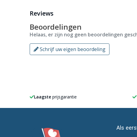
Reviews
Bij ons heb je keuze uit alle
gemeente vlaggen
van N
Beoordelingen
Helaas, er zijn nog geen beoordelingen gesch
Schrijf uw eigen beoordeling
Laagste
prijsgarantie
Als eer