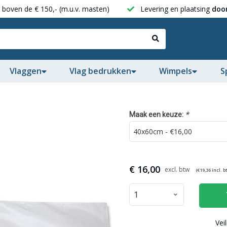
boven de € 150,- (m.u.v. masten)
Levering en plaatsing
door
Vlaggen
Vlag bedrukken
Wimpels
S
*
Maak een keuze:
€
16,00
(€
19,36
incl. b
Vei