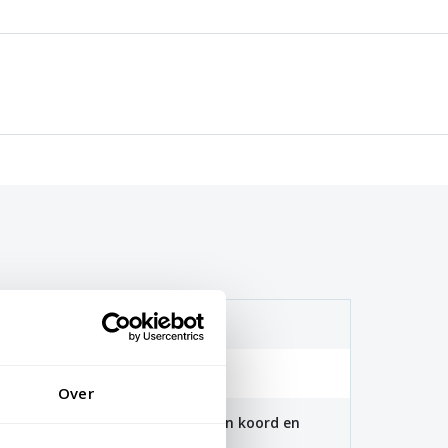
(115 gr/m2)
. 40 graden
Over
 100x150cm zijn voorzien van een koord en
aten zijn voorzien van clips