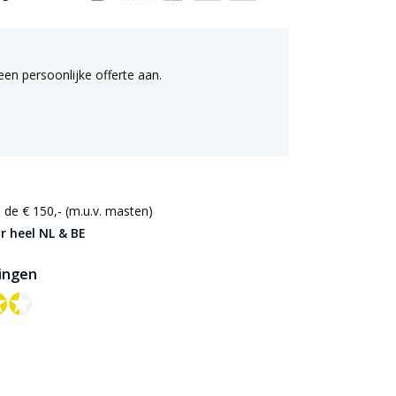
een persoonlijke offerte aan.
de € 150,- (m.u.v. masten)
r heel NL & BE
ingen
✪✪
✪✪