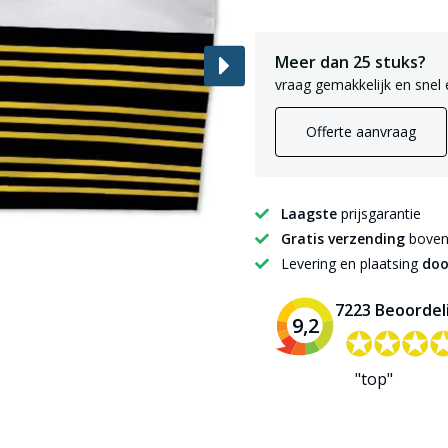
Meer dan 25 stuks?
vraag gemakkelijk en snel 
Offerte aanvraag
Laagste
prijsgarantie
Gratis verzending
boven 
Levering en plaatsing
doo
7223 Beoordel
9,2
✪✪✪
✪✪✪
"top"