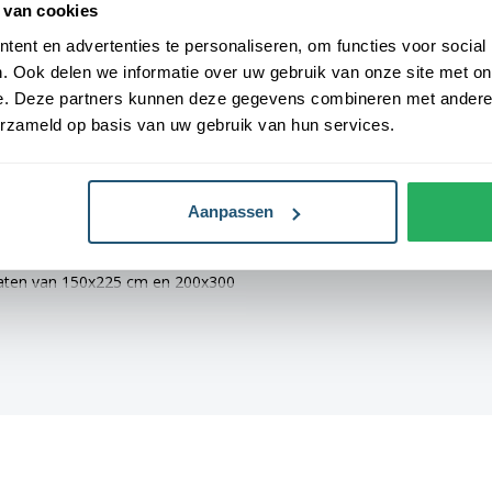
 van cookies
ent en advertenties te personaliseren, om functies voor social
Levensduur
3-6 maanden (af
Ze zijn voorzien van een sterke
. Ook delen we informatie over uw gebruik van onze site met on
weersomstandi
hun duurzaamheid en stevigheid.
e. Deze partners kunnen deze gegevens combineren met andere i
metingen: 40x60 cm, 70x100 cm,
erzameld op basis van uw gebruik van hun services.
r altijd een geschikte maat voor
Aanpassen
 vlaggen voorzien van verschillende
, 70x100 cm en 100x150 cm zijn
 maten van 150x225 cm en 200x300
el vlag. Alle gemeentevlaggen
hebben een levertijd van 4 tot 6
n een gemiddelde levensduur van 3