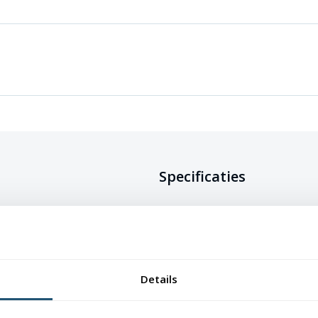
Specificaties
rijgbaar in verschillende formaten
 vlag is gemaakt van 115 gr/m²
Doeksoort
Glanspolyester 
 maar ook kleurecht en uv-
van de vlag mooi blijven.
Onderhoud
Wasbaar op max
Details
waardoor ze eenvoudig schoon te
Afwerking
Afmetingen t/m
lusje, grotere m