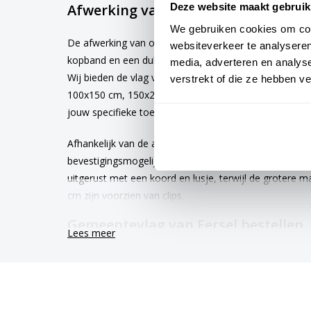
Afwerking van de vlag Eersel
Deze website maakt gebruik
We gebruiken cookies om cont
De afwerking van onze vlaggen is van hoge kwaliteit. 
websiteverkeer te analyseren
kopband en een dubbele stiknaad, wat bijdraagt aan 
media, adverteren en analys
Wij bieden de vlag van
Eersel
aan in verschillende af
verstrekt of die ze hebben v
100x150 cm, 150x225 cm en 200x300 cm. Hierdoor is e
jouw specifieke toepassing
Afhankelijk van de afmetingen die je kiest, worden de
bevestigingsmogelijkheden. De vlaggen van 40x60 cm
uitgerust met een koord en lusje, terwijl de grotere
cm zijn voorzien van clips.
Gemeentevlag van Eersel bestellen
Lees meer
Kies voor kwaliteit en betrouwbaarheid met onze Eers
worden met de grootst mogelijke zorg vervaardigd en 
werkdagen. Afhankelijk van de locatie hebben vlagge
tot 6 maanden.