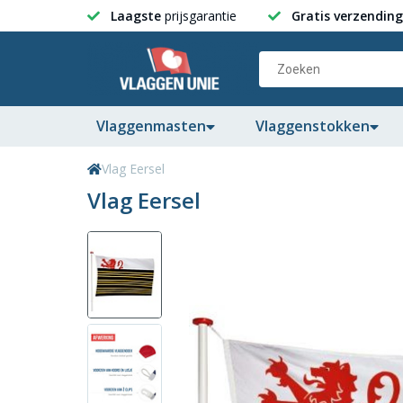
Laagste
prijsgarantie
Gratis verzending
Vlaggenmasten
Vlaggenstokken
Vlag Eersel
Vlag Eersel