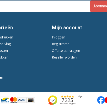
Abonne
rieën
Mijn account
edrukken
Inloggen
se vlag
Registreren
asten
Offerte aanvragen
okken
Reseller worden
en