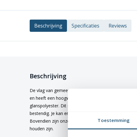
Beschrijving
Specificaties
Reviews
Beschrijving
De vlag van gemeente
Eersel
kopen? Deze vlag is verk
en heeft een hoogwaardige kwaliteit en afwerking. De
glanspolyester. Dit materiaal is niet alleen duurzaam,
bestendig. Je kan er dus zeker van zijn dat de kleuren 
Toestemming
Bovendien zijn onze vlaggen wasbaar op 40 graden, 
houden zijn.