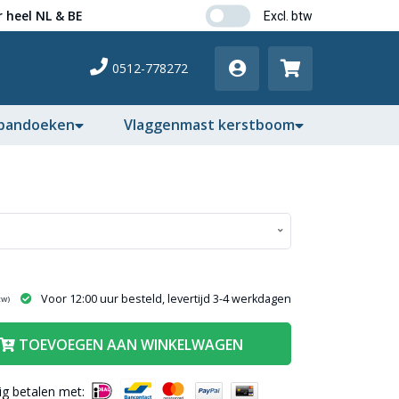
 heel NL & BE
0512-778272
pandoeken
Vlaggenmast kerstboom
Voor 12:00 uur besteld, levertijd 3-4 werkdagen
tw)
TOEVOEGEN AAN WINKELWAGEN
lig betalen met: