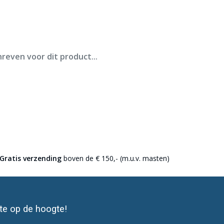
ederland.
reven voor dit product...
Gratis verzending
boven de € 150,- (m.u.v. masten)
ste op de hoogte!