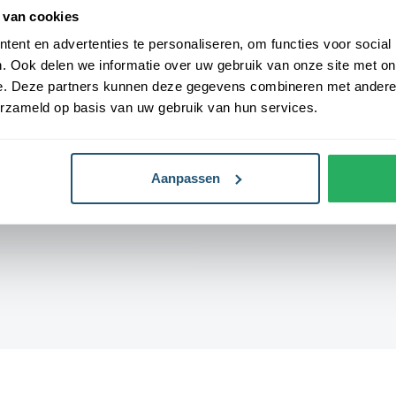
gemaakt van 3-draads geweven
Onderhoud
Wasbaar tot 40
 van cookies
 een kwalitatieve afwerking, is uw-
ent en advertenties te personaliseren, om functies voor social
en. De vlag heeft een gemiddelde
Levensduur
3-6 maanden (af
. Ook delen we informatie over uw gebruik van onze site met on
De levensduur is afhankelijk van de
weersomstandi
e. Deze partners kunnen deze gegevens combineren met andere i
erzameld op basis van uw gebruik van hun services.
n bij Vlaggen Unie
leverd, wat zorgt voor een snelle
Aanpassen
waardige afwerking. Ze zijn
n dubbele stiknaad. Bij ons