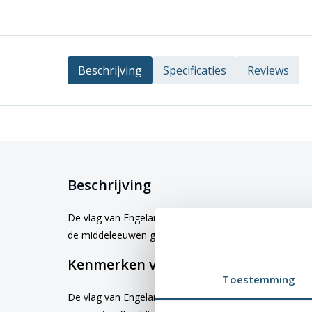
Beschrijving
Specificaties
Reviews
Beschrijving
De vlag van Engeland toont een rood sint-joriskruis op
de middeleeuwen gebruikt en is nog steeds in gebruik.
Kenmerken van de Engelse vlag
Toestemming
De vlag van Engeland is beschikbaar in verschillende g