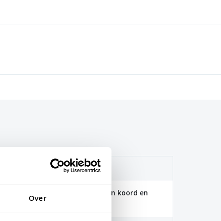
(115 gr/m2)
 100x150cm zijn voorzien van een koord en
Over
aten zijn voorzien van clips