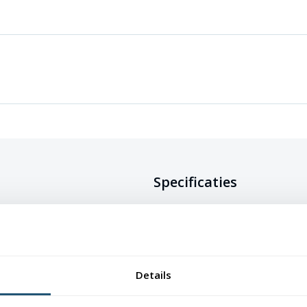
Specificaties
 een wit veld. Deze vlag werd al in
Doeksoort
Glanspolyester 
Afwerking
Afmetingen t/m
Details
lusje, grotere m
angbare afmetingen. Je kiest de