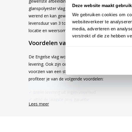
gewenste afbeelding via de keuze optie. De vlag is 
Deze website maakt gebruik
glanspolyester vlaggendoek (115 gr/m2). De vlag heeft
We gebruiken cookies om cont
werend en kan gewassen worden op maximaal 40 grad
websiteverkeer te analyseren
levensduur van 3 tot 6 maanden bij continue gebruik. 
media, adverteren en analys
locatie en weersomstandigheden.
verstrekt of die ze hebben v
Voordelen van de Engelse vlag kope
De Engelse vlag wordt standaard uit eigen voorraad ge
levering. Ook zijn onze vlaggen voorzien van een hoog
voorzien van een sterke zoom die vastgezet is met ee
profiteer je van de volgende voordelen:
✓ snelle levering uit eigen voorraad
✓ altijd de laagste prijs garantie
Lees meer
✓ verkrijgbaar in de meest voorkomende formaten
✓ scherpe bedrukking en heldere kleuren
Plaatsing van de vlag van Engeland