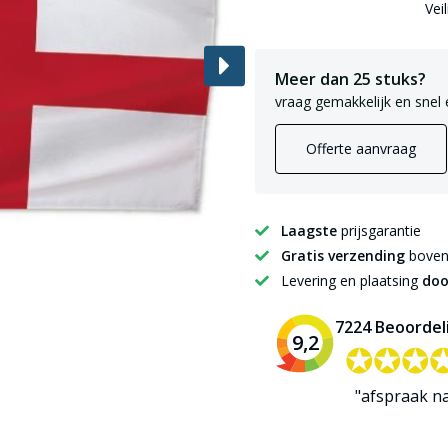
Vei
Meer dan 25 stuks?
vraag gemakkelijk en snel 
Offerte aanvraag
Laagste
prijsgarantie
Gratis verzending
boven 
Levering en plaatsing
doo
7224 Beoordel
9,2
✪✪✪
✪✪✪
"afspraak n