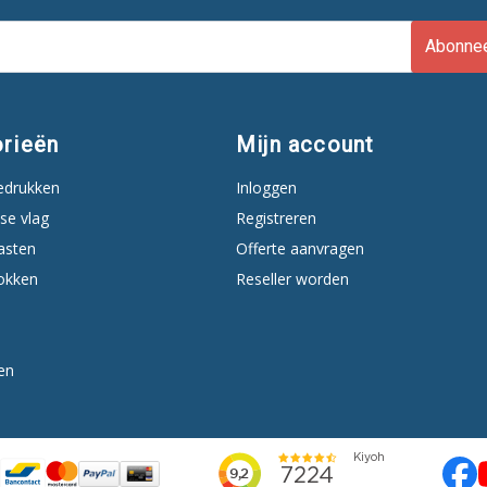
Abonne
rieën
Mijn account
edrukken
Inloggen
se vlag
Registreren
asten
Offerte aanvragen
okken
Reseller worden
en