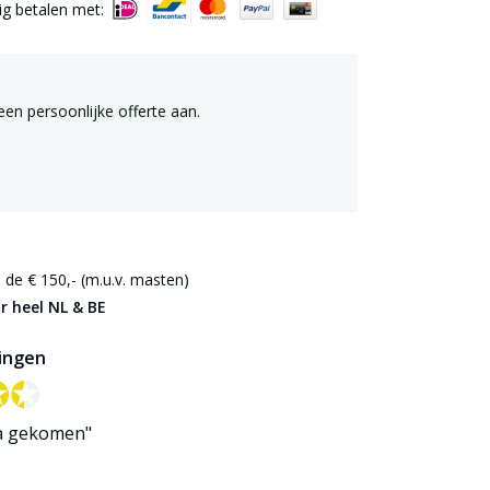
lig betalen met:
een persoonlijke offerte aan.
de € 150,- (m.u.v. masten)
r heel NL & BE
ingen
✪✪
✪✪
a gekomen"