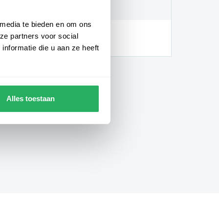
 graden
 media te bieden en om ons
hankelijk van de locatie en
ze partners voor social
gheden)
nformatie die u aan ze heeft
Alles toestaan