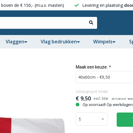
boven de € 150,- (m.u.v. masten)
Levering en plaatsing
door
Vlaggen
Vlag bedrukken
Wimpels
S
*
Maak een keuze:
Adviesprijs:€
11,50
€
9,50
(€
11,50
incl. btw
Op voorraad! Op werkdagen 