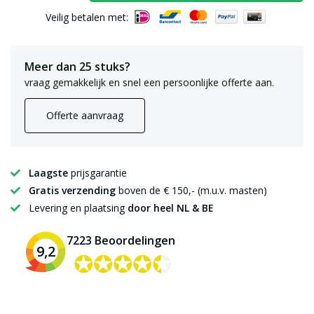
Veilig betalen met:
Meer dan 25 stuks?
vraag gemakkelijk en snel een persoonlijke offerte aan.
Offerte aanvraag
Laagste
prijsgarantie
Gratis verzending
boven de € 150,- (m.u.v. masten)
Levering en plaatsing
door heel NL & BE
7223 Beoordelingen
9,2
✪✪✪✪✪
✪✪✪✪✪