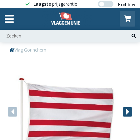
Laagste
prijsgarantie
Gratis ver
Vlag Gorinchem