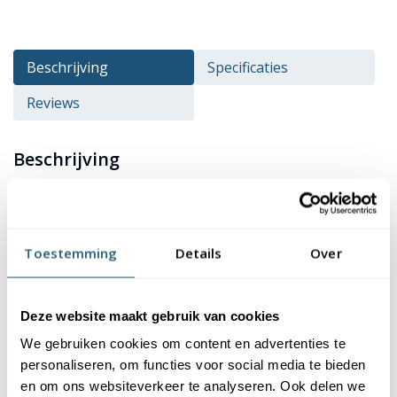
Beschrijving
Specificaties
Reviews
Beschrijving
De vlag van gemeente
Gorinchem
kopen? Deze vlag is
verkrijgbaar in verschillende formaten en heeft een
hoogwaardige kwaliteit en afwerking. De vlag is gemaakt van
Toestemming
Details
Over
115 gr/m² glanspolyester. Dit materiaal is niet alleen duurzaam,
maar ook kleurecht en uv-bestendig. Je kan er dus zeker van zijn
dat de kleuren van de vlag mooi blijven. Bovendien zijn onze
Deze website maakt gebruik van cookies
vlaggen wasbaar op 40 graden, waardoor ze eenvoudig schoon
We gebruiken cookies om content en advertenties te
te houden zijn.
personaliseren, om functies voor social media te bieden
en om ons websiteverkeer te analyseren. Ook delen we
Afwerking van de vlag Gorinchem