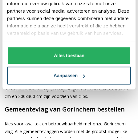
informatie over uw gebruik van onze site met onze
partners voor social media, adverteren en analyse. Deze
De afwerking van onze vlaggen is van hoge kwaliteit. Ze zijn
partners kunnen deze gegevens combineren met andere
voorzien van een sterke kopband en een dubbele stiknaad, wat
informatie die u aan ze heeft verstrekt of die ze hebben
bijdraagt aan hun duurzaamheid en stevigheid. Wij bieden de
verzameld op basis van uw gebruik van hun services.
vlag van
Gorinchem
aan in verschillende afmetingen: 40x60 cm,
70x100 cm, 100x150 cm, 150x225 cm en 200x300 cm. Hierdoor
is er altijd een geschikte maat voor jouw specifieke toepassing
Alles toestaan
Afhankelijk van de afmetingen die je kiest, worden de vlaggen
voorzien van verschillende bevestigingsmogelijkheden. De
Aanpassen
vlaggen van 40x60 cm, 70x100 cm en 100x150 cm zijn uitgerust
met een koord en lusje, terwijl de grotere maten van 150x225
cm en 200x300 cm zijn voorzien van clips.
Gemeentevlag van Gorinchem bestellen
Kies voor kwaliteit en betrouwbaarheid met onze Gorinchem
vlag. Alle gemeentevlaggen worden met de grootst mogelijke