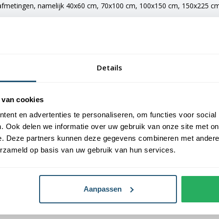
 afmetingen, namelijk 40x60 cm, 70x100 cm, 100x150 cm, 150x225 cm e
e vlaggen voorzien van verschillende bevestigingsmogelijkheden. De 
maten van 150x225 cm en 200x300 cm zijn voorzien van clips.
Details
an Vlaggen Unie. Alle dorps- en stadsvlaggen worden met de grootst 
 van cookies
laggen een gemiddelde levensduur van 3 tot 6 maanden.
ent en advertenties te personaliseren, om functies voor social
. Ook delen we informatie over uw gebruik van onze site met on
oogste kwaliteit vlaggendoek, printing en afwerking.
e. Deze partners kunnen deze gegevens combineren met andere i
erzameld op basis van uw gebruik van hun services.
Aanpassen