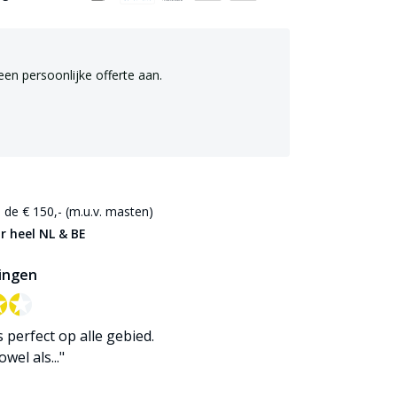
een persoonlijke offerte aan.
de € 150,- (m.u.v. masten)
r heel NL & BE
ingen
✪✪
✪✪
is perfect op alle gebied.
wel als..."