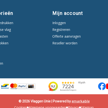
rieën
Mijn account
edrukken
Inloggen
se vlag
Registreren
asten
Offerte aanvragen
okken
Reseller worden
en
emarkable
© 2026 Vlaggen Unie | Powered by
Cookies
Algemene voorwaarden
Privacy
Sitemap