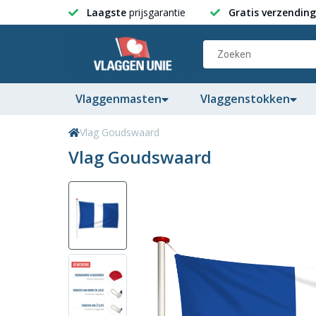
Laagste
prijsgarantie
Gratis verzending
Vlaggenmasten
Vlaggenstokken
Vlag Goudswaard
Vlag Goudswaard