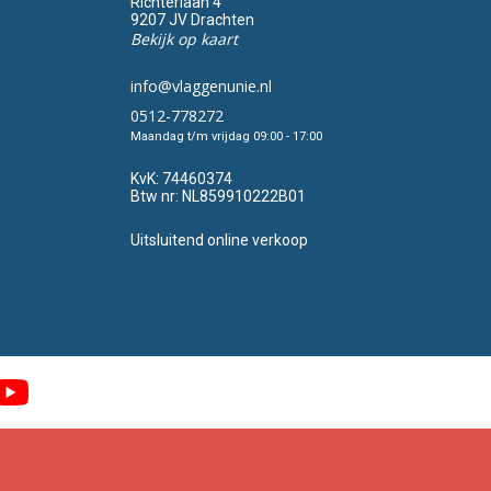
Richterlaan 4
9207 JV Drachten
Bekijk op kaart
info@vlaggenunie.nl
0512-778272
Maandag t/m vrijdag 09:00 - 17:00
KvK:
74460374
Btw nr:
NL859910222B01
Uitsluitend online verkoop