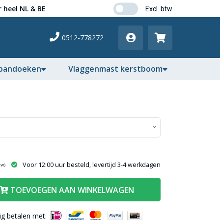
 heel NL & BE
0512-778272
pandoeken
Vlaggenmast kerstboom
Voor 12:00 uur besteld, levertijd 3-4 werkdagen
tw)
TOEVOEGEN AAN WINKELWAGEN
lig betalen met: