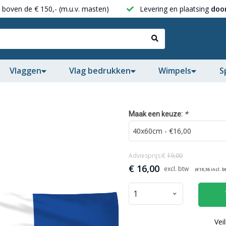
boven de € 150,- (m.u.v. masten)
Levering en plaatsing
door
Vlaggen
Vlag bedrukken
Wimpels
S
*
Maak een keuze:
Adviesprijs:€
19,00
€
16,00
(€
19,36
incl. b
Vei