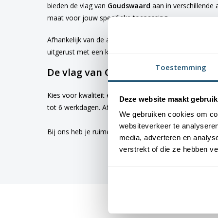
bieden de vlag van
Goudswaard
aan in verschillende
maat voor jouw specifieke toepassing
Afhankelijk van de afmetingen die je kiest, worden d
uitgerust met een koord en lusje, terwijl de grotere 
Toestemming
De vlag van Goudswaard bestellen
Kies voor kwaliteit en betrouwbaarheid met vlaggen v
Deze website maakt gebruik
tot 6 werkdagen. Afhankelijk van de locatie hebben v
We gebruiken cookies om cont
websiteverkeer te analyseren
Bij ons heb je ruime keus uit
vlaggen
. Altijd met de h
media, adverteren en analys
verstrekt of die ze hebben v