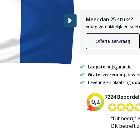
Meer dan 25 stuks?
vraag gemakkelijk en snel 
Offerte aanvraag
Laagste
prijsgarantie
Gratis verzending
boven 
Levering en plaatsing
doo
7224 Beoordel
9,2
✪✪✪
✪✪✪
"Dit bedrijf 
Dit betreft zo