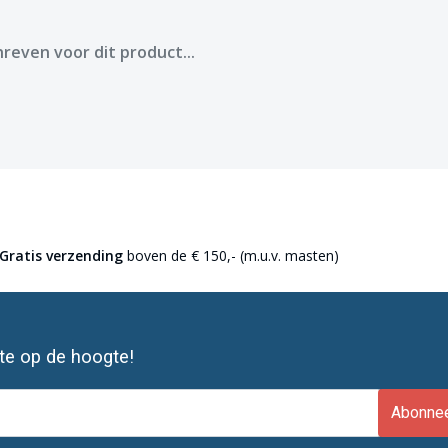
reven voor dit product...
Gratis verzending
boven de € 150,- (m.u.v. masten)
ste op de hoogte!
Abonne