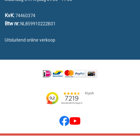
KvK:
74460374
Btw nr:
NL859910222B01
Uitsluitend online verkoop