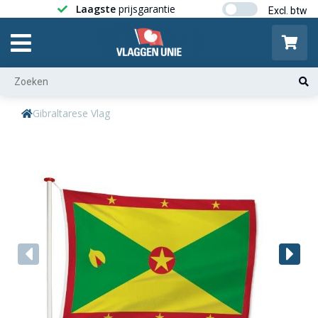
Laagste
prijsgarantie
Gratis ver
Gibraltarese Vlag