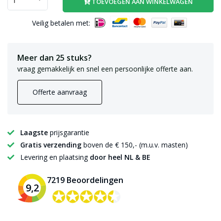
TOEVOEGEN AAN WINKELWAGEN
Veilig betalen met:
Meer dan 25 stuks?
vraag gemakkelijk en snel een persoonlijke offerte aan.
Offerte aanvraag
Laagste
prijsgarantie
Gratis verzending
boven de € 150,- (m.u.v. masten)
Levering en plaatsing
door heel NL & BE
7219 Beoordelingen
9,2
✪✪✪✪✪
✪✪✪✪✪