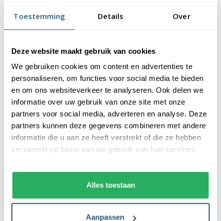
vlaggendoek (115 gr/m2). De vlag heeft een kwalitatieve
Toestemming
Details
Over
afwerking, is uw-werend en kan gewassen worden op maximaal
40 graden. De vlag heeft een gemiddelde levensduur van 3 tot 6
maanden bij continue gebruik. De levensduur is afhankelijk van
Deze website maakt gebruik van cookies
de locatie en weersomstandigheden.
We gebruiken cookies om content en advertenties te
Voordelen van de Gibraltarese vlag kopen
personaliseren, om functies voor social media te bieden
bij Vlaggen Unie
en om ons websiteverkeer te analyseren. Ook delen we
informatie over uw gebruik van onze site met onze
partners voor social media, adverteren en analyse. Deze
De Gibraltarese vlag wordt standaard uit eigen voorraad
partners kunnen deze gegevens combineren met andere
geleverd, wat zorgt voor een snelle levering. Ook zijn onze
informatie die u aan ze heeft verstrekt of die ze hebben
vlaggen voorzien van een hoogwaardige afwerking. Ze zijn
verzameld op basis van uw gebruik van hun services.
voorzien van een sterke zoom die vastgezet is met een dubbele
stiknaad. Bij ons profiteer je van de volgende voordelen:
Alles toestaan
✓ snelle levering uit eigen voorraad
✓ altijd de laagste prijs garantie
✓ verkrijgbaar in de meest voorkomende formaten
Aanpassen