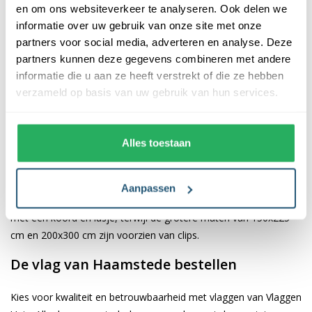
en om ons websiteverkeer te analyseren. Ook delen we
informatie over uw gebruik van onze site met onze
De afwerking van onze vlaggen is van hoge kwaliteit. Ze zijn
partners voor social media, adverteren en analyse. Deze
voorzien van een sterke kopband en een dubbele stiknaad, wat
partners kunnen deze gegevens combineren met andere
bijdraagt aan hun duurzaamheid en stevigheid. Wij bieden de
informatie die u aan ze heeft verstrekt of die ze hebben
vlag van
Haamstede
aan in verschillende afmetingen, namelijk
verzameld op basis van uw gebruik van hun services.
40x60 cm, 70x100 cm, 100x150 cm, 150x225 cm en 200x300
cm. Hierdoor is er altijd een geschikte maat voor jouw
specifieke toepassing
Alles toestaan
Afhankelijk van de afmetingen die je kiest, worden de vlaggen
voorzien van verschillende bevestigingsmogelijkheden. De
Aanpassen
vlaggen van 40x60 cm, 70x100 cm en 100x150 cm zijn uitgerust
met een koord en lusje, terwijl de grotere maten van 150x225
cm en 200x300 cm zijn voorzien van clips.
De vlag van Haamstede bestellen
Kies voor kwaliteit en betrouwbaarheid met vlaggen van Vlaggen