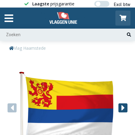
Laagste
prijsgarantie
Gratis ver
Vlag Haamstede