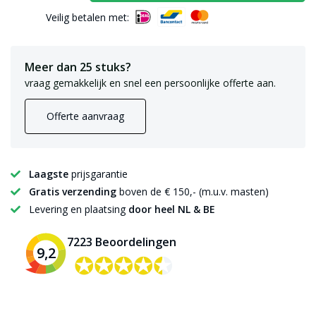
Veilig betalen met:
Meer dan 25 stuks?
vraag gemakkelijk en snel een persoonlijke offerte aan.
Offerte aanvraag
Laagste
prijsgarantie
Gratis verzending
boven de € 150,- (m.u.v. masten)
Levering en plaatsing
door heel NL & BE
7223 Beoordelingen
9,2
✪✪✪✪✪
✪✪✪✪✪