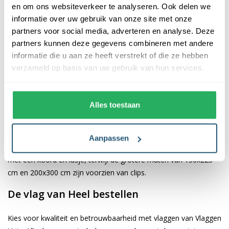
en om ons websiteverkeer te analyseren. Ook delen we
informatie over uw gebruik van onze site met onze
De afwerking van onze vlaggen is van hoge kwaliteit. Ze zijn
partners voor social media, adverteren en analyse. Deze
voorzien van een sterke kopband en een dubbele stiknaad, wat
partners kunnen deze gegevens combineren met andere
bijdraagt aan hun duurzaamheid en stevigheid. Wij bieden de
informatie die u aan ze heeft verstrekt of die ze hebben
vlag van
Heel
aan in verschillende afmetingen, namelijk 40x60
verzameld op basis van uw gebruik van hun services.
cm, 70x100 cm, 100x150 cm, 150x225 cm en 200x300 cm.
Hierdoor is er altijd een geschikte maat voor jouw specifieke
toepassing
Alles toestaan
Afhankelijk van de afmetingen die je kiest, worden de vlaggen
voorzien van verschillende bevestigingsmogelijkheden. De
Aanpassen
vlaggen van 40x60 cm, 70x100 cm en 100x150 cm zijn uitgerust
met een koord en lusje, terwijl de grotere maten van 150x225
cm en 200x300 cm zijn voorzien van clips.
De vlag van Heel bestellen
Kies voor kwaliteit en betrouwbaarheid met vlaggen van Vlaggen