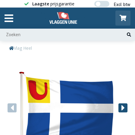
Laagste
prijsgarantie
Gratis ver
Vlag Heel