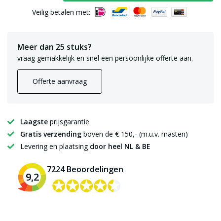
Veilig betalen met:
Meer dan 25 stuks?
vraag gemakkelijk en snel een persoonlijke offerte aan.
Offerte aanvraag
Laagste
prijsgarantie
Gratis verzending
boven de € 150,- (m.u.v. masten)
Levering en plaatsing
door heel NL & BE
7224 Beoordelingen
9,2
✪✪✪✪✪
✪✪✪✪✪