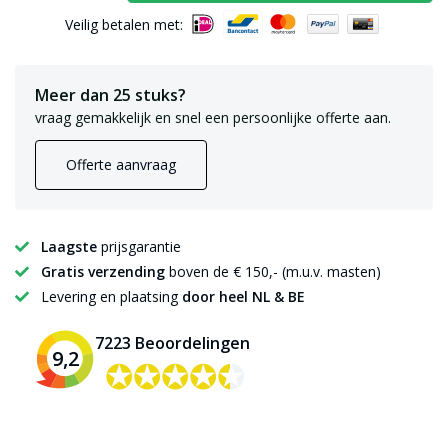
Veilig betalen met:
Meer dan 25 stuks?
vraag gemakkelijk en snel een persoonlijke offerte aan.
Offerte aanvraag
Laagste
prijsgarantie
Gratis verzending
boven de € 150,- (m.u.v. masten)
Levering en plaatsing
door heel NL & BE
7223 Beoordelingen
9,2
✪✪✪✪✪
✪✪✪✪✪