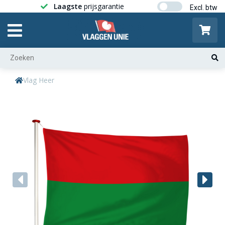
Laagste
prijsgarantie
Gratis ver
Vlag Heer