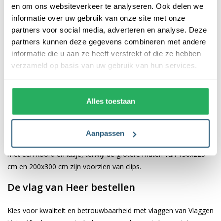
en om ons websiteverkeer te analyseren. Ook delen we
informatie over uw gebruik van onze site met onze
De afwerking van onze vlaggen is van hoge kwaliteit. Ze zijn
partners voor social media, adverteren en analyse. Deze
voorzien van een sterke kopband en een dubbele stiknaad, wat
partners kunnen deze gegevens combineren met andere
bijdraagt aan hun duurzaamheid en stevigheid. Wij bieden de
informatie die u aan ze heeft verstrekt of die ze hebben
vlag van
Heer
aan in verschillende afmetingen, namelijk 40x60
verzameld op basis van uw gebruik van hun services.
cm, 70x100 cm, 100x150 cm, 150x225 cm en 200x300 cm.
Hierdoor is er altijd een geschikte maat voor jouw specifieke
toepassing
Alles toestaan
Afhankelijk van de afmetingen die je kiest, worden de vlaggen
voorzien van verschillende bevestigingsmogelijkheden. De
Aanpassen
vlaggen van 40x60 cm, 70x100 cm en 100x150 cm zijn uitgerust
met een koord en lusje, terwijl de grotere maten van 150x225
cm en 200x300 cm zijn voorzien van clips.
De vlag van Heer bestellen
Kies voor kwaliteit en betrouwbaarheid met vlaggen van Vlaggen