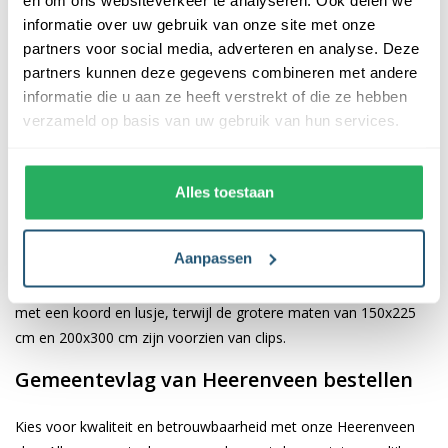
informatie over uw gebruik van onze site met onze
De afwerking van onze vlaggen is van hoge kwaliteit. Ze zijn
partners voor social media, adverteren en analyse. Deze
voorzien van een sterke kopband en een dubbele stiknaad, wat
partners kunnen deze gegevens combineren met andere
bijdraagt aan hun duurzaamheid en stevigheid. Wij bieden de
informatie die u aan ze heeft verstrekt of die ze hebben
vlag van
Heerenveen
aan in verschillende afmetingen: 40x60
verzameld op basis van uw gebruik van hun services.
cm, 70x100 cm, 100x150 cm, 150x225 cm en 200x300 cm.
Hierdoor is er altijd een geschikte maat voor jouw specifieke
toepassing
Alles toestaan
Afhankelijk van de afmetingen die je kiest, worden de vlaggen
Aanpassen
voorzien van verschillende bevestigingsmogelijkheden. De
vlaggen van 40x60 cm, 70x100 cm en 100x150 cm zijn uitgerust
met een koord en lusje, terwijl de grotere maten van 150x225
cm en 200x300 cm zijn voorzien van clips.
Gemeentevlag van Heerenveen bestellen
Kies voor kwaliteit en betrouwbaarheid met onze Heerenveen