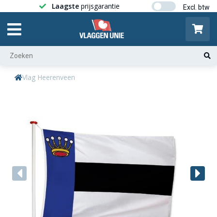
Laagste
prijsgarantie
Gratis ver
Vlag Heerenveen