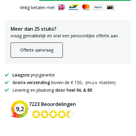
Veilig betalen met:
Meer dan 25 stuks?
vraag gemakkelijk en snel een persoonlijke offerte aan.
Offerte aanvraag
Laagste
prijsgarantie
Gratis verzending
boven de € 150,- (m.u.v. masten)
Levering en plaatsing
door heel NL & BE
7223 Beoordelingen
9,2
✪✪✪✪✪
✪✪✪✪✪